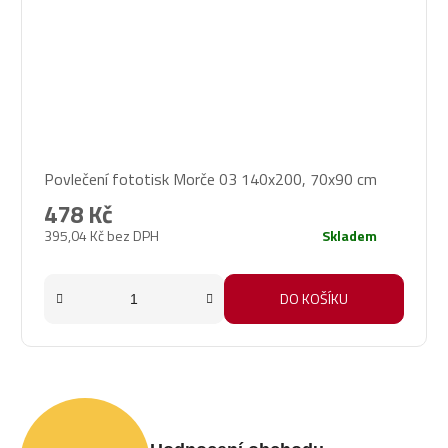
Průměrné
Povlečení fototisk Morče 03 140x200, 70x90 cm
hodnocení
produktu
478 Kč
je
395,04 Kč bez DPH
Skladem
5,0
z
5
DO KOŠÍKU
hvězdiček.