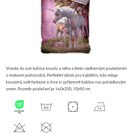
hvězdiček.
Vneste do své ložnice kouzlo a něhu s tímto nádherným povlečením
s motivem jednorožců. Perfektní dárek pro každého, kdo miluje
kouzelný svět fantazie a chce si zpříjemnit každou noc pohádkovým
snem. Rozměr povlečení je 140x200, 70x90 cm.