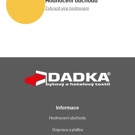
Hodnocení obchodu
Zobrazit více hodnocení
Z
á
p
a
t
í
Informace
Hodnocení obchodu
Doprava a platba