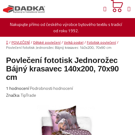
Přejít
Hledat
na
obsah
Nakupujte přímo od českého výrobce bytového textilu s tradicí
od roku 1992.
Domů
/
POVLEČENÍ
/
Dětské povlečení
/
Velká postel
/
Fototisk povlečení
/
Povlečení fototisk Jednorožec Bájný krasavec 140x200, 70x90 cm
Povlečení fototisk Jednorožec
Bájný krasavec 140x200, 70x90
cm
Průměrné
1 hodnocení
Podrobnosti hodnocení
hodnocení
Značka:
TipTrade
produktu
je
3,0
z
5