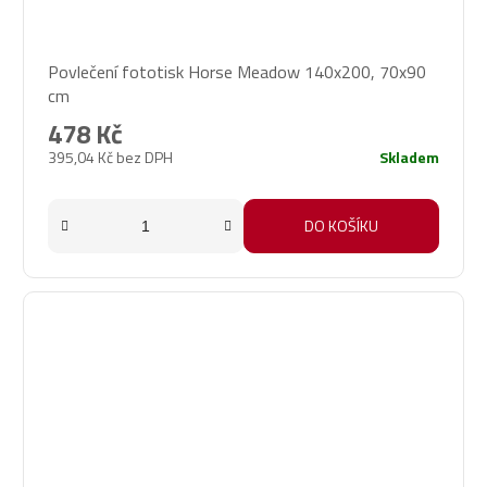
Průměrné
Povlečení fototisk Horse Meadow 140x200, 70x90
hodnocení
cm
produktu
je
478 Kč
5,0
395,04 Kč bez DPH
Skladem
z
5
hvězdiček.
DO KOŠÍKU