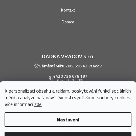
Kontakt
Dotace
DADKA VRACOV s.r.o.
Náměstí Míru 206, 696 42 Vracov
+420 736 678 197
(Po - Pá 7 - 15h)
K personalizaci obsahu a reklam, poskytování funkcí sociálních
eshop@dadka.cz
médií a analýze naší návštěvnosti využíváme soubory cookies.
Více informací
zde
.
Nastavení
Vytvořil Shoptet