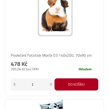
Průměrné
Povlečení fototisk Morče 03 140x200, 70x90 cm
hodnocení
produktu
478 Kč
je
395,04 Kč bez DPH
Skladem
5,0
z
5
DO KOŠÍKU
hvězdiček.