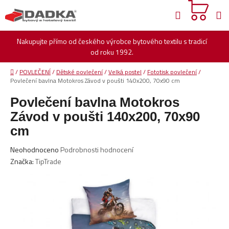
Přejít
Hledat
na
obsah
Nakupujte přímo od českého výrobce bytového textilu s tradicí
od roku 1992.
Domů
/
POVLEČENÍ
/
Dětské povlečení
/
Velká postel
/
Fototisk povlečení
/
Povlečení bavlna Motokros Závod v poušti 140x200, 70x90 cm
Povlečení bavlna Motokros
Závod v poušti 140x200, 70x90
cm
Průměrné
Neohodnoceno
Podrobnosti hodnocení
hodnocení
Značka:
TipTrade
produktu
je
0,0
z
5