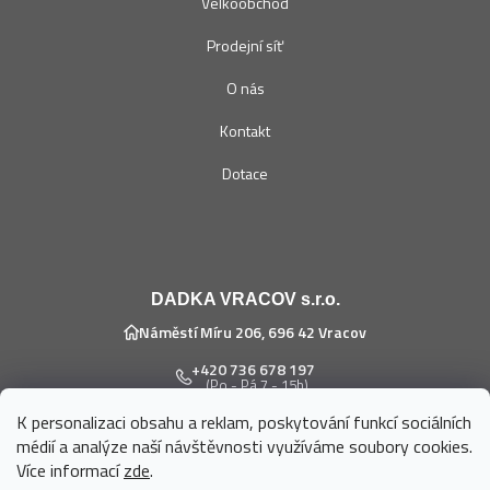
Velkoobchod
Prodejní síť
O nás
Kontakt
Dotace
DADKA VRACOV s.r.o.
Náměstí Míru 206, 696 42 Vracov
+420 736 678 197
(Po - Pá 7 - 15h)
K personalizaci obsahu a reklam, poskytování funkcí sociálních
eshop@dadka.cz
médií a analýze naší návštěvnosti využíváme soubory cookies.
Více informací
zde
.