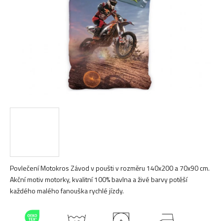
hvězdiček.
Povlečení Motokros Závod v poušti v rozměru 140x200 a 70x90 cm.
Akční motiv motorky, kvalitní 100% bavlna a živé barvy potěší
každého malého fanouška rychlé jízdy.