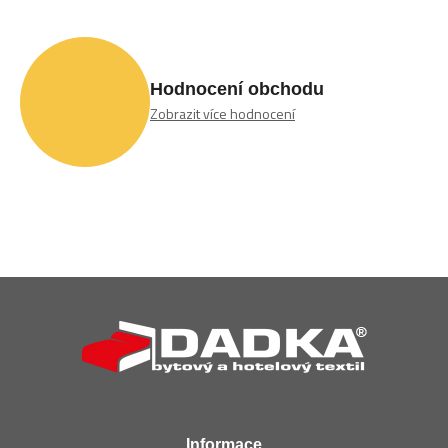
Hodnocení obchodu
Zobrazit více hodnocení
Z
á
p
a
t
í
Informace