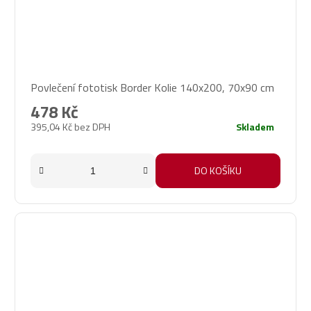
Průměrné
Povlečení fototisk Border Kolie 140x200, 70x90 cm
hodnocení
produktu
478 Kč
je
395,04 Kč bez DPH
Skladem
4,0
z
5
DO KOŠÍKU
hvězdiček.