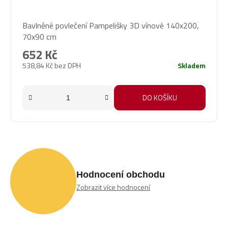
Průměrné
Bavlněné povlečení Pampelišky 3D vínové 140x200,
hodnocení
70x90 cm
produktu
je
652 Kč
1,0
538,84 Kč bez DPH
Skladem
z
5
hvězdiček.
DO KOŠÍKU
Hodnocení obchodu
Zobrazit více hodnocení