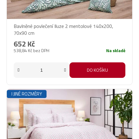
Bavlněné povlečení Iluze 2 mentolové 140x200,
70x90 cm
652 Kč
538,84 Kč bez DPH
Na skladě
DO KOŠÍKU
I JINÉ ROZMĚRY