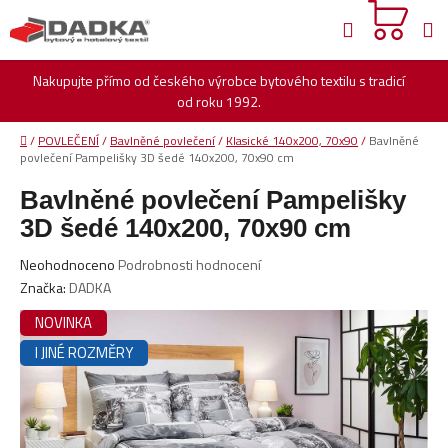
Přejít
Hledat
na
obsah
Nakupujte přímo od českého výrobce bytového textilu s tradicí
od roku 1992.
Domů
/
POVLEČENÍ
/
Bavlněné povlečení
/
Klasické 140x200, 70x90
/
Bavlněné
povlečení Pampelišky 3D šedé 140x200, 70x90 cm
Bavlněné povlečení Pampelišky
3D šedé 140x200, 70x90 cm
Průměrné
Neohodnoceno
Podrobnosti hodnocení
hodnocení
Značka:
DADKA
produktu
NOVINKA
je
I JINÉ ROZMĚRY
0,0
z
5
hvězdiček.