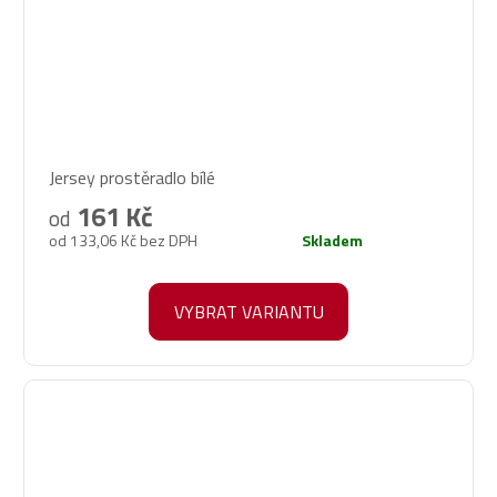
Průměrné
Jersey prostěradlo bílé
hodnocení
produktu
161 Kč
od
je
od 133,06 Kč bez DPH
Skladem
5,0
z
5
VYBRAT VARIANTU
hvězdiček.