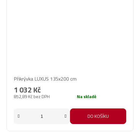
Průměrné
Přikrývka LUXUS 135x200 cm
hodnocení
produktu
1 032 Kč
je
852,89 Kč bez DPH
Na skladě
4,6
z
5
DO KOŠÍKU
hvězdiček.