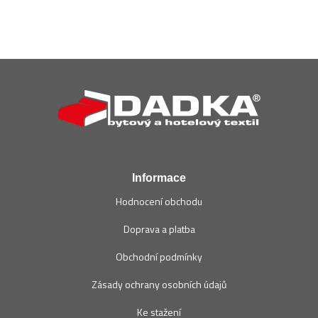
Z
á
p
a
t
í
Informace
Hodnocení obchodu
Doprava a platba
Obchodní podmínky
Zásady ochrany osobních údajů
Ke stažení