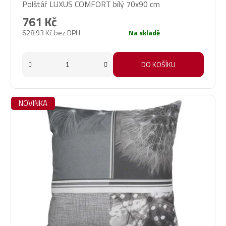
Polštář LUXUS COMFORT bílý 70x90 cm
hodnocení
produktu
761 Kč
je
628,93 Kč bez DPH
Na skladě
5,0
z
5
DO KOŠÍKU
hvězdiček.
NOVINKA