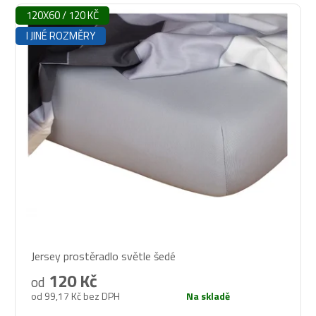
120X60 / 120 KČ
I JINÉ ROZMĚRY
Průměrné
Jersey prostěradlo světle šedé
hodnocení
produktu
120 Kč
od
je
od 99,17 Kč bez DPH
Na skladě
5,0