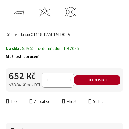
Kód produktu:
01118-PAMPESED03A
Na skladě
,
Můžeme doručit do:
11.8.2026
Možnosti doručení
652 Kč
DO KOŠÍKU
538,84 Kč bez DPH
Měrná cena:
Tisk
Zeptat se
Hlídat
Sdílet