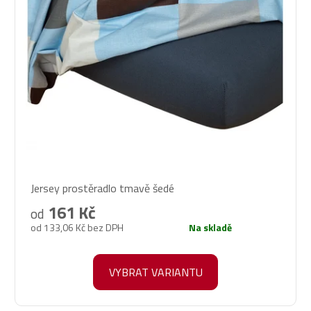
Průměrné
Jersey prostěradlo tmavě šedé
hodnocení
produktu
161 Kč
od
je
od 133,06 Kč bez DPH
Na skladě
5,0
z
5
VYBRAT VARIANTU
hvězdiček.