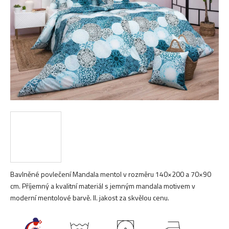
hvězdiček.
Bavlněné povlečení Mandala mentol v rozměru 140×200 a 70×90
cm. Příjemný a kvalitní materiál s jemným mandala motivem v
moderní mentolové barvě. II. jakost za skvělou cenu.