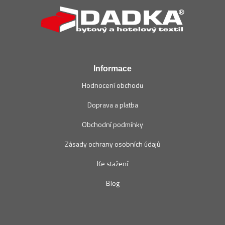
á
p
a
t
í
Informace
Hodnocení obchodu
Doprava a platba
Obchodní podmínky
Zásady ochrany osobních údajů
Ke stažení
Blog