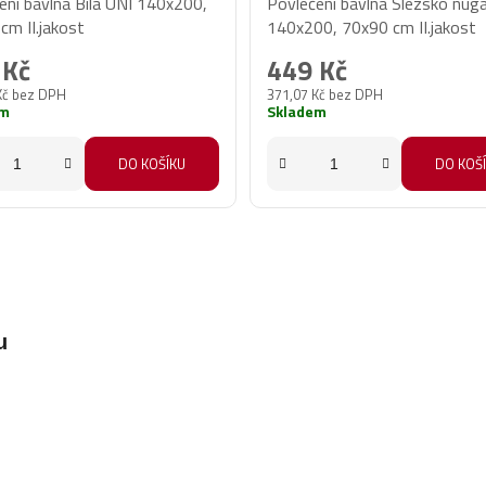
ení bavlna Bílá UNI 140x200,
Povlečení bavlna Slezsko nug
cm II.jakost
140x200, 70x90 cm II.jakost
 Kč
449 Kč
Kč bez DPH
371,07 Kč bez DPH
em
Skladem
DO KOŠÍKU
DO KOŠ
u