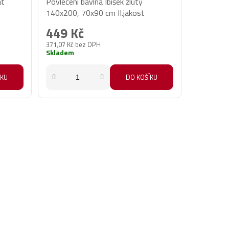
át
Povlečení bavlna Ibišek žlutý
140x200, 70x90 cm II.jakost
449 Kč
371,07 Kč bez DPH
Skladem
ÍKU
DO KOŠÍKU