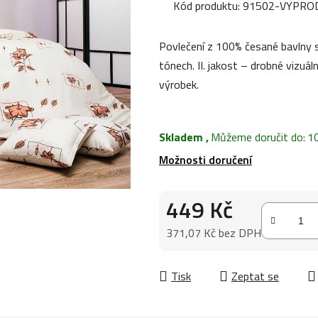
produktu
Kód produktu:
91502-VYPRO
je
0,0
Povlečení z 100% česané bavlny
z
tónech. II. jakost – drobné vizuál
5
výrobek.
hvězdiček.
Skladem
,
Můžeme doručit do:
1
Možnosti doručení
449 Kč
371,07 Kč bez DPH
Měrná cena:
Tisk
Zeptat se