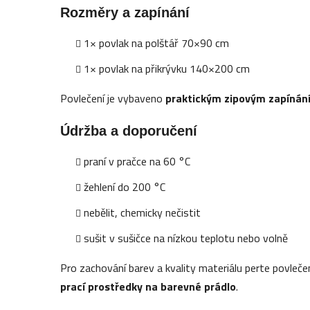
Rozměry a zapínání
1× povlak na polštář 70×90 cm
1× povlak na přikrývku 140×200 cm
Povlečení je vybaveno
praktickým zipovým zapínán
Údržba a doporučení
praní v pračce na 60 °C
žehlení do 200 °C
nebělit, chemicky nečistit
sušit v sušičce na nízkou teplotu nebo volně
Pro zachování barev a kvality materiálu perte povleče
prací prostředky na barevné prádlo
.