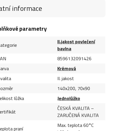
atní informace
plňkové parametry
II.jakost povlečení
ategorie
bavlna
EAN
8596132091426
arva
Krémová
valita
II. jakost
ozměr
140x200, 70x90
elikost lůžka
Jednolůžko
ČESKÁ KVALITA –
ertifikát
ZARUČENÁ KVALITA
Max. teplota 60°C
eplota praní