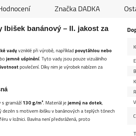
Hodnocení
Značka
DADKA
Ost
Ibišek banánový – II. jakost za
Do
K
cké vady
vzniklé při výrobě, například
povytáhlou nebo
bo
jemné ušpinění
. Tyto vady jsou pouze vizuálního
životnost
povlečení. Díky nim je výrobek nabízen za
B
K
šná
R
V
y
s gramáží
130 g/m²
. Materiál je
jemný na dotek
,
ý dezén s motivem ibišku v banánových a teplých tónech
C
ru v ložnici. Bavlna není předsrážená, proto
T