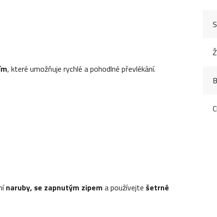
S
Ž
ím
, které umožňuje rychlé a pohodlné převlékání.
B
C
ní
naruby, se zapnutým zipem
a používejte
šetrné