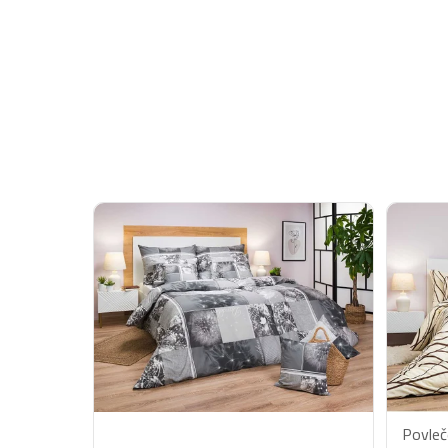
Povleč
Průměrné