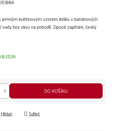
DEIBBA
 s jemným květinovým vzorem ibišku v banánových
ní vady bez vlivu na pohodlí. Zipové zapínání, český
0.8.2026
DO KOŠÍKU
Hlídat
Sdílet