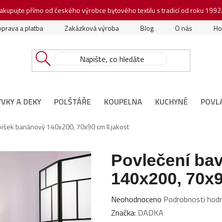
akupujte přímo od českého výrobce bytového textilu s tradicí od roku 1992
prava a platba
Zakázková výroba
Blog
O nás
Ho
ÝVKY A DEKY
POLŠTÁŘE
KOUPELNA
KUCHYNĚ
POVL
bišek banánový 140x200, 70x90 cm II.jakost
Povlečení bav
140x200, 70x9
Průměrné
Neohodnoceno
Podrobnosti hod
hodnocení
Značka:
DADKA