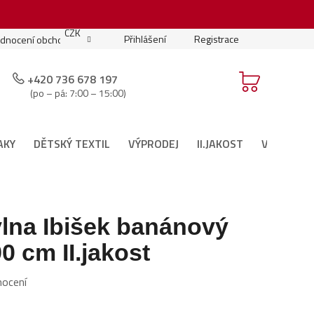
.
CZK
Přihlášení
Registrace
dnocení obchodu
Moje objednávka
Podmínky soutěže
+420 736 678 197
(po – pá: 7:00 – 15:00)
AKY
DĚTSKÝ TEXTIL
VÝPRODEJ
II.JAKOST
VÁNOČNÍ 
lna Ibišek banánový
0 cm II.jakost
nocení