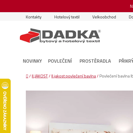
Přejít
N
na
obsah
Kontakty
Hotelový textil
Velkoobchod
Do
NOVINKY
POVLEČENÍ
PROSTĚRADLA
PŘIKR
Domů
/
II.JAKOST
/
II.jakost povlečení bavlna
/
Povlečení bavlna I