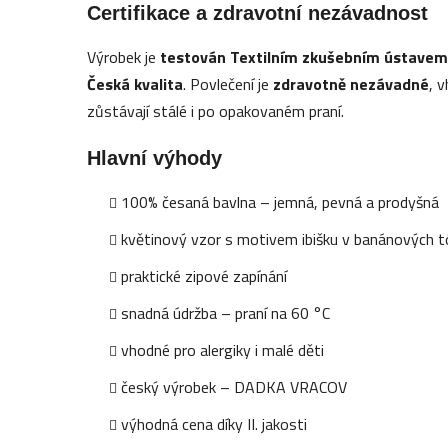
Certifikace a zdravotní nezávadnost
Výrobek je
testován Textilním zkušebním ústavem
Česká kvalita
. Povlečení je
zdravotně nezávadné
, 
zůstávají stálé i po opakovaném praní.
Hlavní výhody
100% česaná bavlna – jemná, pevná a prodyšn
květinový vzor s motivem ibišku v banánových
praktické zipové zapínání
snadná údržba – praní na 60 °C
vhodné pro alergiky i malé děti
český výrobek – DADKA VRACOV
výhodná cena díky II. jakosti