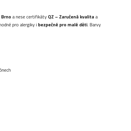
 Brno
a nese certifikáty
QZ – Zaručená kvalita
a
vhodné pro alergiky i
bezpečné pro malé děti
. Barvy
á
 tónech