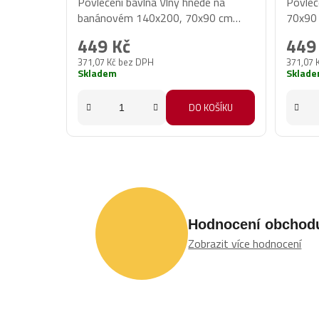
Povlečení bavlna Vlny hnědé na
Povleč
banánovém 140x200, 70x90 cm
70x90 
II.jakost
449 Kč
449
371,07 Kč bez DPH
371,07 
Skladem
Sklad
DO KOŠÍKU
Hodnocení obchod
Zobrazit více hodnocení