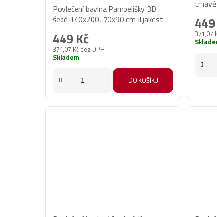
tmavě
Povlečení bavlna Pampelišky 3D
hodnocení
II.jako
šedé 140x200, 70x90 cm II.jakost
449
produktu
371,07 
449 Kč
je
Sklad
371,07 Kč bez DPH
5,0
Skladem
z
5
DO KOŠÍKU
hvězdiček.