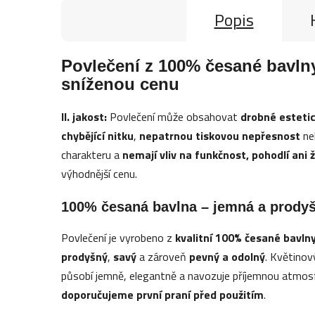
Popis
Povlečení z 100% česané bavlny 
sníženou cenu
II. jakost:
Povlečení může obsahovat
drobné esteti
chybějící nitku
,
nepatrnou tiskovou nepřesnost
ne
charakteru a
nemají vliv na funkčnost, pohodlí ani 
výhodnější cenu.
100% česaná bavlna – jemná a prody
Povlečení je vyrobeno z
kvalitní 100% česané bavln
prodyšný
,
savý
a zároveň
pevný a odolný
. Květinov
působí jemně, elegantně a navozuje příjemnou atmosfé
doporučujeme první praní před použitím
.