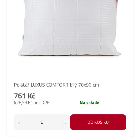
Průměrné
Polštář LUXUS COMFORT bílý 70x90 cm
hodnocení
produktu
761 Kč
je
628,93 Kč bez DPH
Na skladě
5,0
z
5
DO KOŠÍKU
hvězdiček.