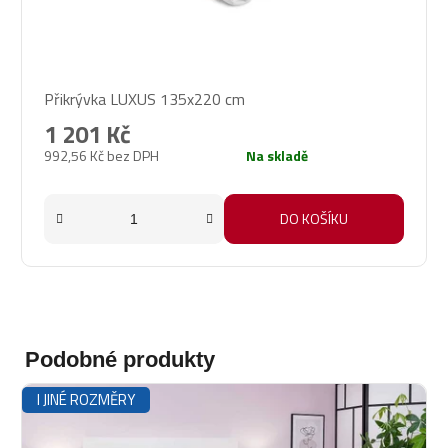
Průměrné
Přikrývka LUXUS 135x220 cm
hodnocení
produktu
1 201 Kč
je
992,56 Kč bez DPH
Na skladě
5,0
z
5
DO KOŠÍKU
hvězdiček.
Podobné produkty
I JINÉ ROZMĚRY