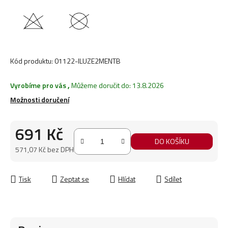
Kód produktu:
01122-ILUZE2MENTB
Vyrobíme pro vás
,
Můžeme doručit do:
13.8.2026
Možnosti doručení
691 Kč
DO KOŠÍKU
571,07 Kč bez DPH
Měrná cena:
Tisk
Zeptat se
Hlídat
Sdílet