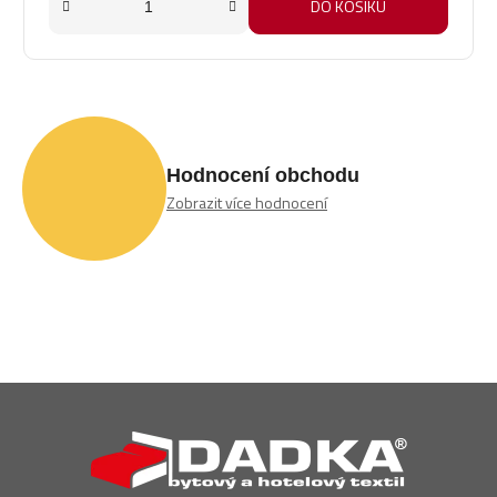
DO KOŠÍKU
Hodnocení obchodu
Zobrazit více hodnocení
Z
á
p
a