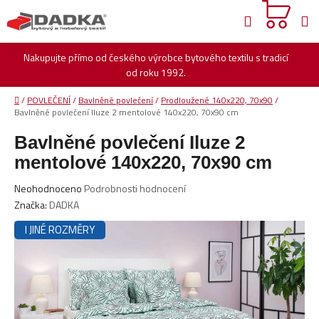
Přejít
Hledat
na
obsah
Nakupujte přímo od českého výrobce bytového textilu s tradicí
od roku 1992.
Domů
/
POVLEČENÍ
/
Bavlněné povlečení
/
Prodloužené 140x220, 70x90
/
Bavlněné povlečení Iluze 2 mentolové 140x220, 70x90 cm
Bavlněné povlečení Iluze 2
mentolové 140x220, 70x90 cm
Průměrné
Neohodnoceno
Podrobnosti hodnocení
hodnocení
Značka:
DADKA
produktu
I JINÉ ROZMĚRY
je
0,0
z
5
hvězdiček.