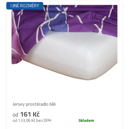
I JINÉ ROZMĚRY
Průměrné
Jersey prostěradlo bílé
hodnocení
produktu
161 Kč
od
je
od 133,06 Kč bez DPH
Skladem
5,0