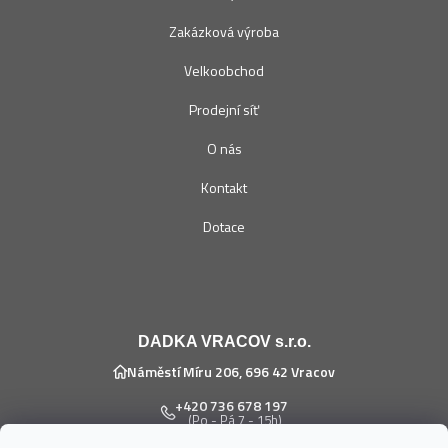
Zakázková výroba
Velkoobchod
Prodejní síť
O nás
Kontakt
Dotace
DADKA VRACOV s.r.o.
Náměstí Míru 206, 696 42 Vracov
+420 736 678 197
(Po - Pá 7 - 15h)