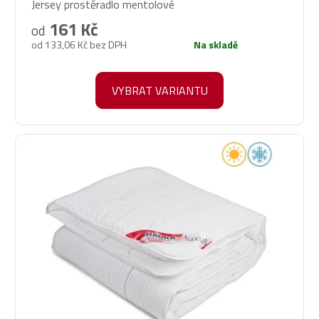
Jersey prostěradlo mentolové
hodnocení
produktu
161 Kč
od
je
od 133,06 Kč bez DPH
Na skladě
4,4
z
5
VYBRAT VARIANTU
hvězdiček.