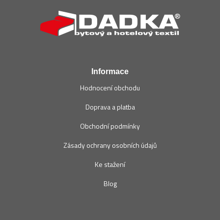
á
p
a
t
í
Informace
Hodnocení obchodu
Doprava a platba
Obchodní podmínky
Zásady ochrany osobních údajů
Ke stažení
Blog