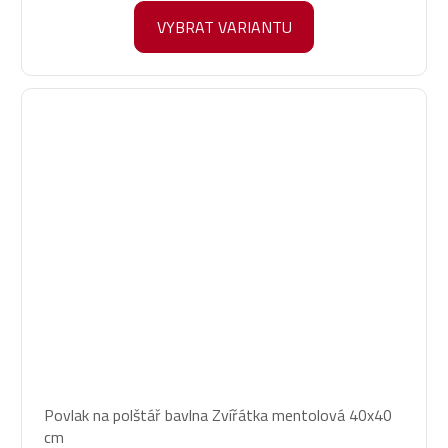
z
5
VYBRAT VARIANTU
hvězdiček.
Povlak na polštář bavlna Zvířátka mentolová 40x40
cm