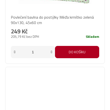
Průměrné
Povlečení bavlna do postýlky Méďa krmítko zelená
hodnocení
90x130, 45x60 cm
produktu
je
249 Kč
5,0
205,79 Kč bez DPH
Skladem
z
5
hvězdiček.
DO KOŠÍKU