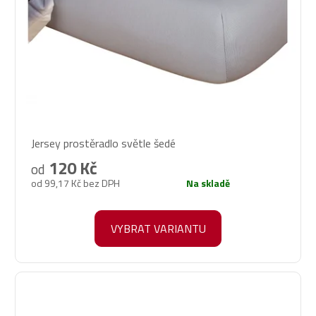
Průměrné
Jersey prostěradlo světle šedé
hodnocení
produktu
120 Kč
od
je
od 99,17 Kč bez DPH
Na skladě
5,0
z
5
VYBRAT VARIANTU
hvězdiček.