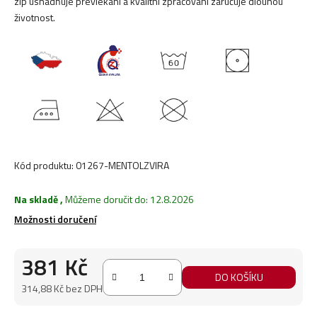
zip usnadňuje převlékání a kvalitní zpracování zaručuje dlouhou
životnost.
Kód produktu:
01267-MENTOLZVIRA
Na skladě
,
Můžeme doručit do:
12.8.2026
Možnosti doručení
381 Kč
DO KOŠÍKU
314,88 Kč bez DPH
Měrná cena: