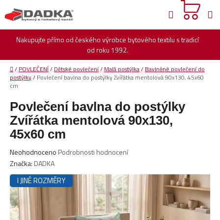
Přejít
Hledat
na
obsah
Nakupujte přímo od českého výrobce bytového textilu s tradicí
od roku 1992.
Domů
/
POVLEČENÍ
/
Dětské povlečení
/
Malá postýlka
/
Bavlněné povlečení do
postýlky
/
Povlečení bavlna do postýlky Zvířátka mentolová 90x130, 45x60
cm
Povlečení bavlna do postýlky
Zvířátka mentolová 90x130,
45x60 cm
Průměrné
Neohodnoceno
Podrobnosti hodnocení
hodnocení
Značka:
DADKA
produktu
I JINÉ ROZMĚRY
je
0,0
z
5