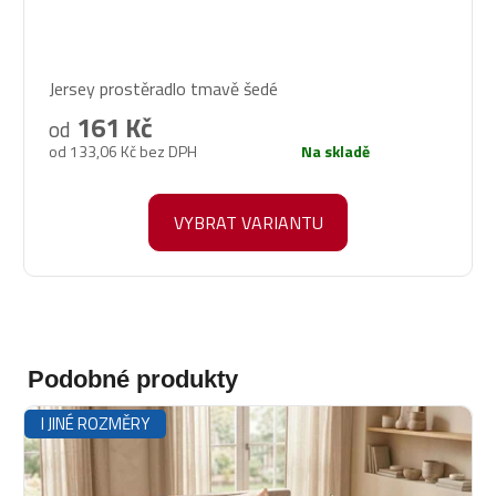
Průměrné
Jersey prostěradlo tmavě šedé
hodnocení
produktu
161 Kč
od
je
od 133,06 Kč bez DPH
Na skladě
5,0
z
5
VYBRAT VARIANTU
hvězdiček.
Podobné produkty
I JINÉ ROZMĚRY