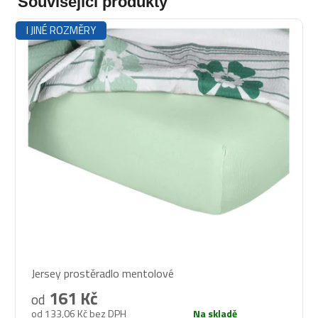
Související produkty
I JINÉ ROZMĚRY
Průměrné
Jersey prostěradlo mentolové
hodnocení
produktu
161 Kč
od
je
od 133,06 Kč bez DPH
Na skladě