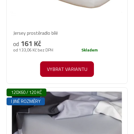
Průměrné
Jersey prostěradlo bílé
hodnocení
produktu
161 Kč
od
je
od 133,06 Kč bez DPH
Skladem
5,0
z
5
VYBRAT VARIANTU
hvězdiček.
120X60 / 120 KČ
I JINÉ ROZMĚRY