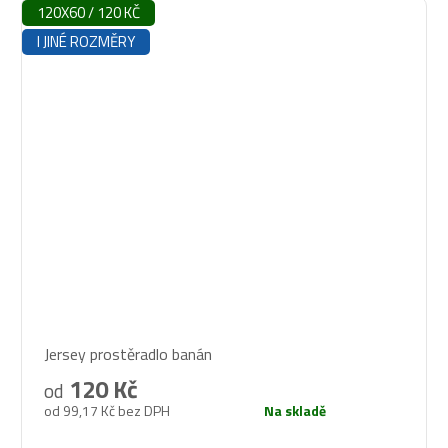
120X60 / 120 KČ
I JINÉ ROZMĚRY
Průměrné
Jersey prostěradlo banán
hodnocení
produktu
120 Kč
od
je
od 99,17 Kč bez DPH
Na skladě
5,0