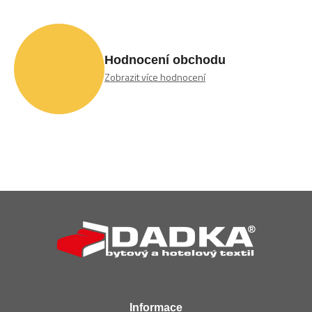
Hodnocení obchodu
Zobrazit více hodnocení
Z
á
p
a
t
í
Informace