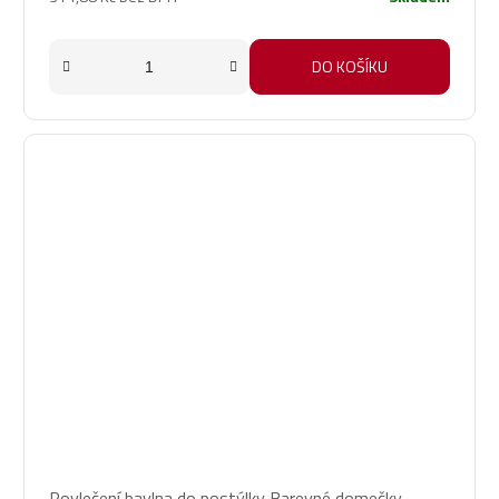
DO KOŠÍKU
Povlečení bavlna do postýlky Barevné domečky