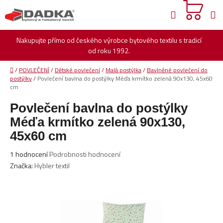
Přejít
Hledat
na
obsah
Nakupujte přímo od českého výrobce bytového textilu s tradicí
od roku 1992.
Domů
/
POVLEČENÍ
/
Dětské povlečení
/
Malá postýlka
/
Bavlněné povlečení do
postýlky
/
Povlečení bavlna do postýlky Méďa krmítko zelená 90x130, 45x60
cm
Povlečení bavlna do postýlky
Méďa krmítko zelená 90x130,
45x60 cm
Průměrné
1 hodnocení
Podrobnosti hodnocení
hodnocení
Značka:
Hybler textil
produktu
je
5,0
z
5