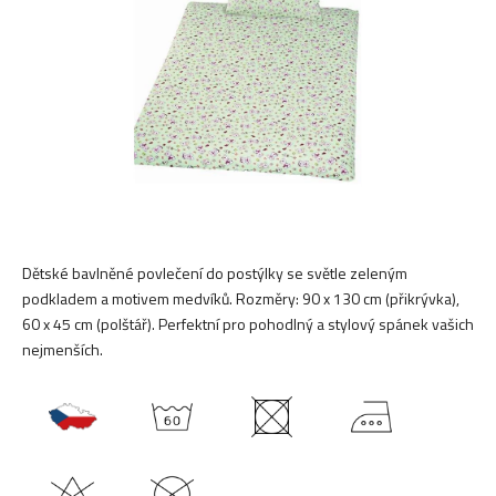
hvězdiček.
Dětské bavlněné povlečení do postýlky se světle zeleným
podkladem a motivem medvíků. Rozměry: 90 x 130 cm (přikrývka),
60 x 45 cm (polštář). Perfektní pro pohodlný a stylový spánek vašich
nejmenších.