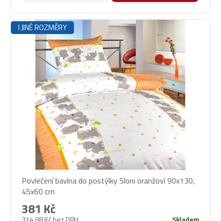
I JINÉ ROZMĚRY
Povlečení bavlna do postýlky Sloni oranžoví 90x130,
45x60 cm
381 Kč
314,88 Kč bez DPH
Skladem