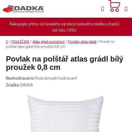
Přejít
Hledat
na
obsah
Nakupujte přímo od českého výrobce bytového textilu s tradicí
od roku 1992.
Domů
/
POVLEČENÍ
/
Atlas grádl povlečení
/
Povlaky atlas grádl
/
Povlak na
polštář atlas grádl bílý proužek 0,8 cm
Povlak na polštář atlas grádl bílý
proužek 0,8 cm
Průměrné
Neohodnoceno
Podrobnosti hodnocení
hodnocení
Značka:
DADKA
produktu
je
0,0
z
5
hvězdiček.