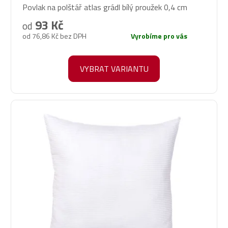
Povlak na polštář atlas grádl bílý proužek 0,4 cm
hodnocení
produktu
93 Kč
od
je
od 76,86 Kč bez DPH
Vyrobíme pro vás
5,0
z
5
VYBRAT VARIANTU
hvězdiček.