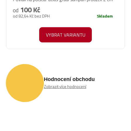
hodnocení
produktu
100 Kč
od
je
od 82,64 Kč bez DPH
Skladem
5,0
z
5
VYBRAT VARIANTU
hvězdiček.
Hodnocení obchodu
Zobrazit více hodnocení