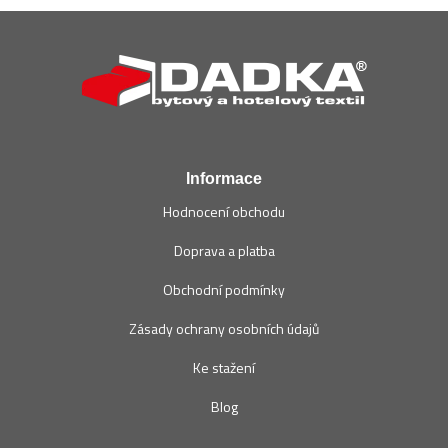
Z
á
p
a
t
í
Informace
Hodnocení obchodu
Doprava a platba
Obchodní podmínky
Zásady ochrany osobních údajů
Ke stažení
Blog