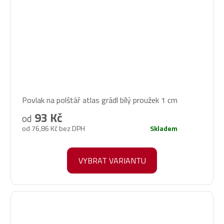
Průměrné
Povlak na polštář atlas grádl bílý proužek 1 cm
hodnocení
produktu
93 Kč
od
je
od 76,86 Kč bez DPH
Skladem
5,0
z
5
VYBRAT VARIANTU
hvězdiček.