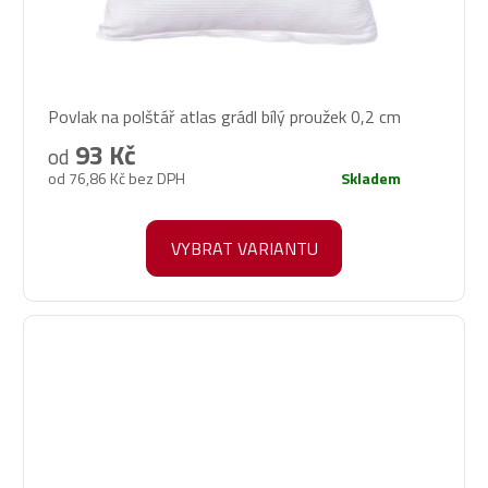
Průměrné
Povlak na polštář atlas grádl bílý proužek 0,2 cm
hodnocení
produktu
93 Kč
od
je
od 76,86 Kč bez DPH
Skladem
5,0
z
5
VYBRAT VARIANTU
hvězdiček.