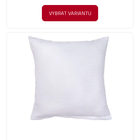
VYBRAT VARIANTU
Průměrné