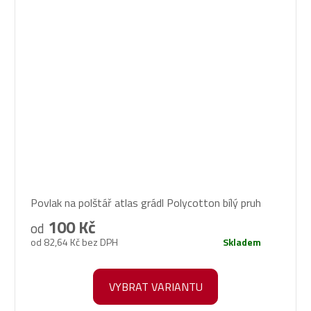
Průměrné
Povlak na polštář atlas grádl Polycotton bílý pruh
hodnocení
produktu
100 Kč
od
je
od 82,64 Kč bez DPH
Skladem
5,0
z
5
VYBRAT VARIANTU
hvězdiček.