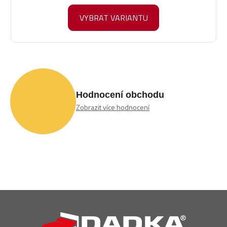
VYBRAT VARIANTU
Hodnocení obchodu
Zobrazit více hodnocení
Z
á
p