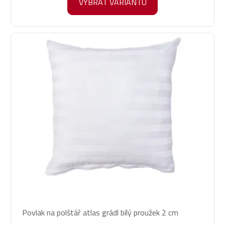
VYBRAT VARIANTU
Průměrné
Povlak na polštář atlas grádl bílý proužek 2 cm
hodnocení