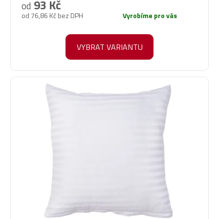
produktu
93 Kč
od
je
od 76,86 Kč bez DPH
Vyrobíme pro vás
5,0
z
5
VYBRAT VARIANTU
hvězdiček.