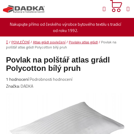
Přejít
Hledat
na
obsah
Nakupujte přímo od českého výrobce bytového textilu s tradicí
od roku 1992.
Domů
/
POVLEČENÍ
/
Atlas grádl povlečení
/
Povlaky atlas grádl
/
Povlak na
polštář atlas grádl Polycotton bílý pruh
Povlak na polštář atlas grádl
Polycotton bílý pruh
Průměrné
1 hodnocení
Podrobnosti hodnocení
hodnocení
Značka:
DADKA
produktu
je
5,0
z
5
hvězdiček.