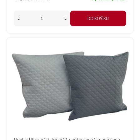
DO KOŠÍKU
Povlak Ultra 51R-66-611 světle šedá/tmavě šedá