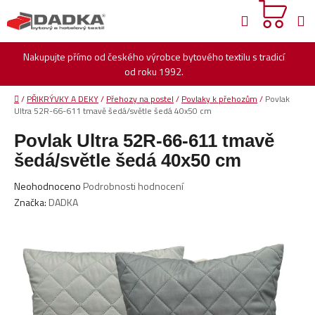
Přejít
Hledat
na
obsah
Nakupujte přímo od českého výrobce bytového textilu s tradicí
od roku 1992.
Domů
/
PŘIKRÝVKY A DEKY
/
Přehozy na postel
/
Povlaky k přehozům
/
Povlak
Ultra 52R-66-611 tmavě šedá/světle šedá 40x50 cm
Povlak Ultra 52R-66-611 tmavě
šedá/světle šedá 40x50 cm
Průměrné
Neohodnoceno
Podrobnosti hodnocení
hodnocení
Značka:
DADKA
produktu
je
0,0
z
5
hvězdiček.