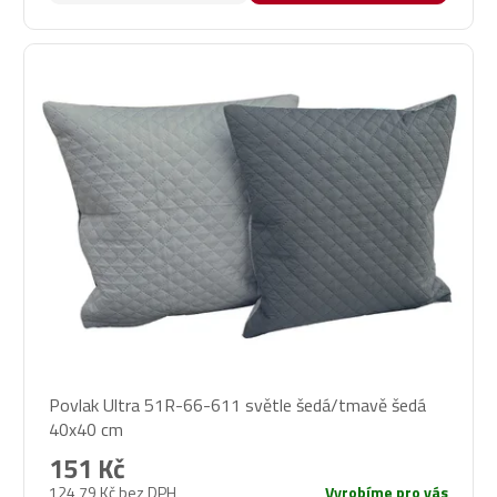
Povlak Ultra 51R-66-611 světle šedá/tmavě šedá
40x40 cm
151 Kč
124,79 Kč bez DPH
Vyrobíme pro vás