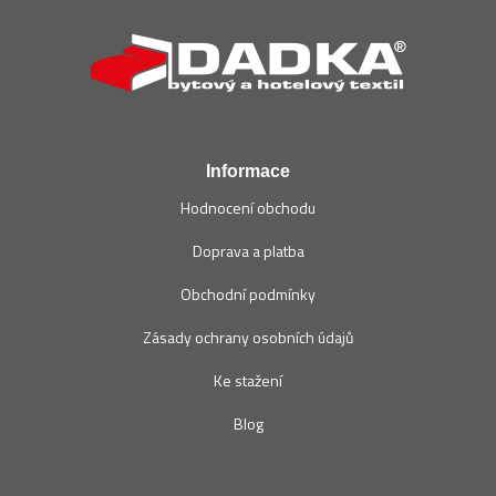
á
p
a
t
í
Informace
Hodnocení obchodu
Doprava a platba
Obchodní podmínky
Zásady ochrany osobních údajů
Ke stažení
Blog