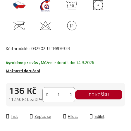
Kód produktu:
032902-ULTRADE32B
Vyrobíme pro vás
,
Můžeme doručit do:
14.8.2026
Možnosti doručení
136 Kč
DO KOŠÍKU
112,40 Kč bez DPH
Měrná cena:
Tisk
Zeptat se
Hlídat
Sdílet