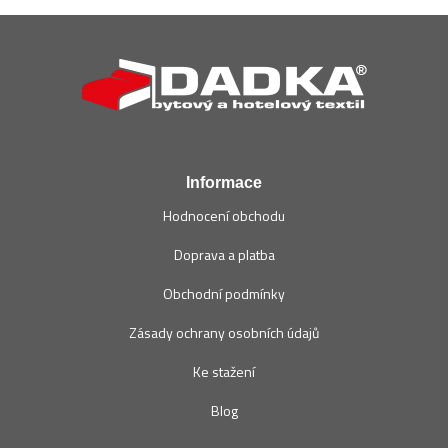
Z
á
p
a
t
í
Informace
Hodnocení obchodu
Doprava a platba
Obchodní podmínky
Zásady ochrany osobních údajů
Ke stažení
Blog