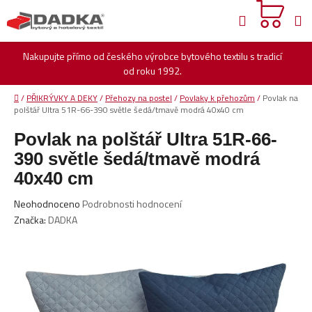
Přejít
Hledat
na
obsah
Nakupujte přímo od českého výrobce bytového textilu s tradicí
od roku 1992.
Domů
/
PŘIKRÝVKY A DEKY
/
Přehozy na postel
/
Povlaky k přehozům
/
Povlak na
polštář Ultra 51R-66-390 světle šedá/tmavě modrá 40x40 cm
Povlak na polštář Ultra 51R-66-
390 světle šedá/tmavě modrá
40x40 cm
Průměrné
Neohodnoceno
Podrobnosti hodnocení
hodnocení
Značka:
DADKA
produktu
je
0,0
z
5