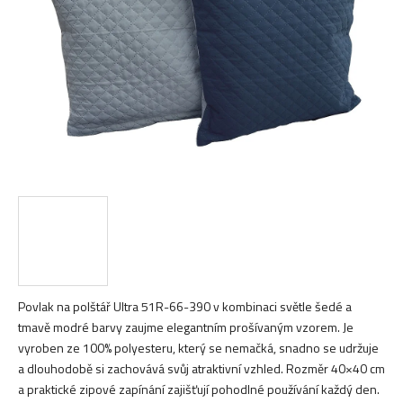
hvězdiček.
Povlak na polštář Ultra 51R-66-390 v kombinaci světle šedé a
tmavě modré barvy zaujme elegantním prošívaným vzorem. Je
vyroben ze 100% polyesteru, který se nemačká, snadno se udržuje
a dlouhodobě si zachovává svůj atraktivní vzhled. Rozměr 40×40 cm
a praktické zipové zapínání zajišťují pohodlné používání každý den.