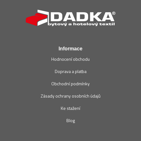
á
p
a
t
í
Informace
Hodnocení obchodu
Doprava a platba
Obchodní podmínky
Zásady ochrany osobních údajů
Ke stažení
Blog