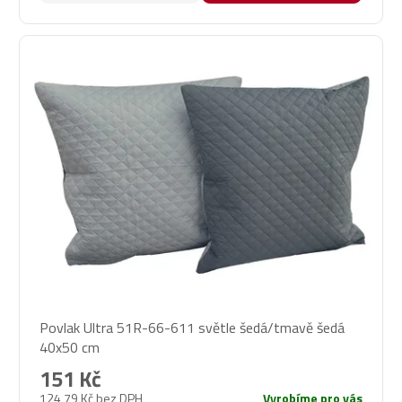
Povlak Ultra 51R-66-611 světle šedá/tmavě šedá
40x50 cm
151 Kč
124,79 Kč bez DPH
Vyrobíme pro vás