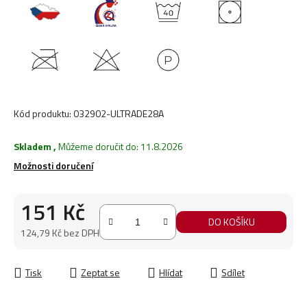
Kód produktu:
032902-ULTRADE28A
Skladem
,
Můžeme doručit do:
11.8.2026
Možnosti doručení
151 Kč
DO KOŠÍKU
124,79 Kč bez DPH
Měrná cena:
Tisk
Zeptat se
Hlídat
Sdílet