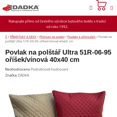
Přejít
Hledat
na
obsah
Nakupujte přímo od českého výrobce bytového textilu s tradicí
od roku 1992.
Domů
/
PŘIKRÝVKY A DEKY
/
Přehozy na postel
/
Povlaky k přehozům
/
Povlak na
polštář Ultra 51R-06-95 oříšek/vínová 40x40 cm
Povlak na polštář Ultra 51R-06-95
oříšek/vínová 40x40 cm
Průměrné
Neohodnoceno
Podrobnosti hodnocení
hodnocení
Značka:
DADKA
produktu
je
0,0
z
5
hvězdiček.