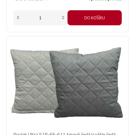
DO KOŠÍKU
Povlak Ultra 52R-66-611 tmavě šedá/světle šedá