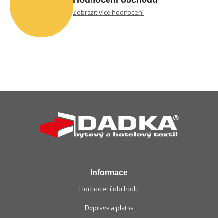
Zobrazit více hodnocení
Z
á
p
a
t
í
Informace
Hodnocení obchodu
Doprava a platba