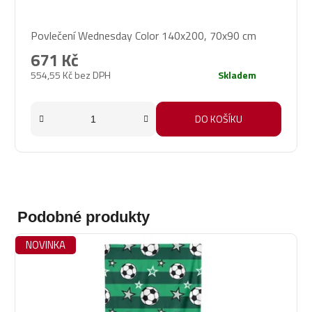
Průměrné
Povlečení Wednesday Color 140x200, 70x90 cm
hodnocení
produktu
671 Kč
je
554,55 Kč bez DPH
Skladem
5,0
z
5
DO KOŠÍKU
hvězdiček.
Podobné produkty
NOVINKA