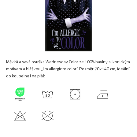
Měkká a savá osuška Wednesday Color ze 100% bavlny s ikonickým
motivem a hláškou „I'm allergic to color“. Rozměr 70×140 cm, ideální
do koupelny i na pláž.