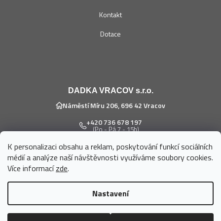
Kontakt
Dotace
DADKA VRACOV s.r.o.
Náměstí Míru 206, 696 42 Vracov
+420 736 678 197
(Po - Pá 7 - 15h)
K personalizaci obsahu a reklam, poskytování funkcí sociálních
eshop@dadka.cz
médií a analýze naší návštěvnosti využíváme soubory cookies.
Více informací
zde
.
Nastavení
Vytvořil Shoptet