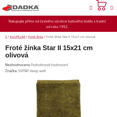
Přejít
Hledat
na
obsah
Nakupujte přímo od českého výrobce bytového textilu s tradicí
od roku 1992.
Domů
/
KOUPELNA
/
Froté žínky
/
Froté žínka Star II 15x21 cm olivová
Froté žínka Star II 15x21 cm
olivová
Průměrné
Neohodnoceno
Podrobnosti hodnocení
hodnocení
Značka:
SVITAP sleep well
produktu
je
0,0
z
5
hvězdiček.