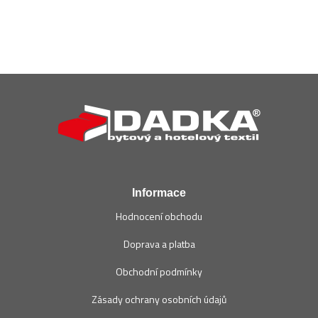
Z
á
p
a
t
í
Informace
Hodnocení obchodu
Doprava a platba
Obchodní podmínky
Zásady ochrany osobních údajů