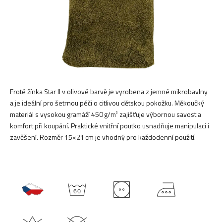
Froté žínka Star II v olivové barvě je vyrobena z jemné mikrobavlny
a je ideální pro šetrnou péči o citlivou dětskou pokožku. Měkoučký
materiál s vysokou gramáží 450 g/m² zajišťuje výbornou savost a
komfort při koupání. Praktické vnitřní poutko usnadňuje manipulaci i
zavěšení. Rozměr 15×21 cm je vhodný pro každodenní použití.