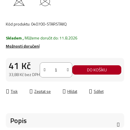
Kód produktu:
040700-STARSTAIIQ
Skladem
,
Můžeme doručit do:
11.8.2026
Možnosti doručení
41 Kč
DO KOŠÍKU
33,88 Kč bez DPH
Měrná cena:
Tisk
Zeptat se
Hlídat
Sdílet
Popis