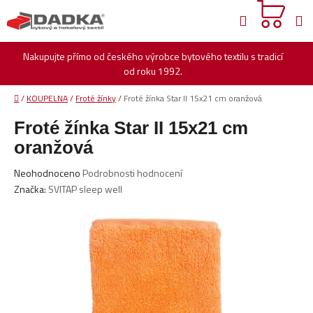
Přejít
Hledat
na
obsah
Nakupujte přímo od českého výrobce bytového textilu s tradicí
od roku 1992.
Domů
/
KOUPELNA
/
Froté žínky
/
Froté žínka Star II 15x21 cm oranžová
Froté žínka Star II 15x21 cm
oranžová
Průměrné
Neohodnoceno
Podrobnosti hodnocení
hodnocení
Značka:
SVITAP sleep well
produktu
je
0,0
z
5
hvězdiček.