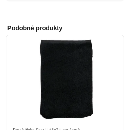
Podobné produkty
Froté žínka Star II 15x21 cm černá