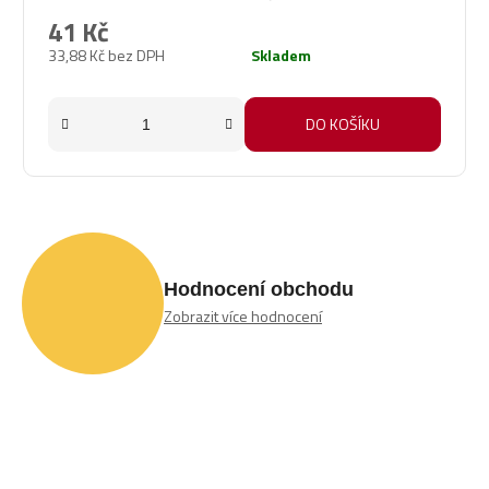
produktu
41 Kč
je
33,88 Kč bez DPH
Skladem
5,0
z
5
DO KOŠÍKU
hvězdiček.
Hodnocení obchodu
Zobrazit více hodnocení