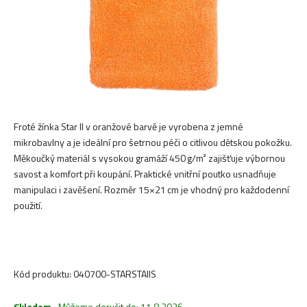
Froté žínka Star II v oranžové barvě je vyrobena z jemné
mikrobavlny a je ideální pro šetrnou péči o citlivou dětskou pokožku.
Měkoučký materiál s vysokou gramáží 450 g/m² zajišťuje výbornou
savost a komfort při koupání. Praktické vnitřní poutko usnadňuje
manipulaci i zavěšení. Rozměr 15×21 cm je vhodný pro každodenní
použití.
Kód produktu:
040700-STARSTAIIS
Skladem
,
Můžeme doručit do:
11.8.2026