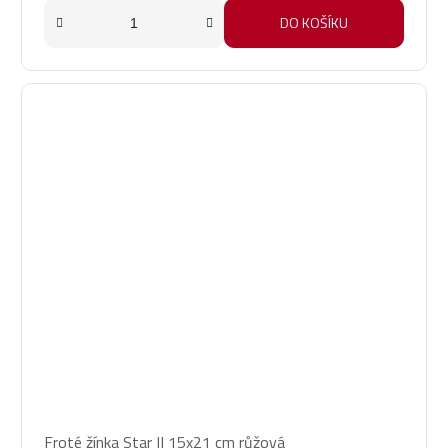
DO KOŠÍKU
Průměrné
Froté žínka Star II 15x21 cm růžová
hodnocení