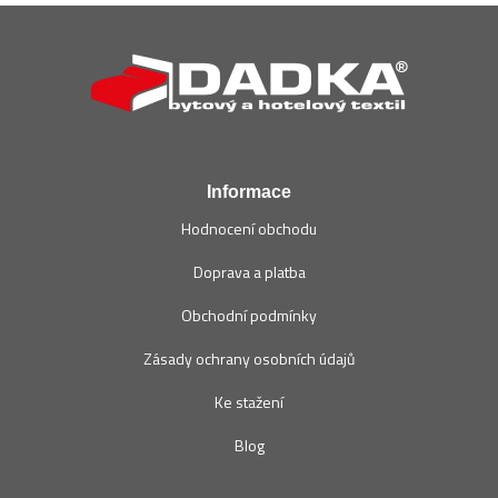
Z
á
p
a
t
í
Informace
Hodnocení obchodu
Doprava a platba
Obchodní podmínky
Zásady ochrany osobních údajů
Ke stažení
Blog