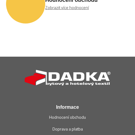
Hodnocení obchodu
Zobrazit více hodnocení
Z
á
p
a
t
í
Informace
Hodnocení obchodu
Doprava a platba