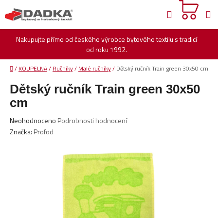
Přejít
Hledat
na
obsah
Nakupujte přímo od českého výrobce bytového textilu s tradicí
od roku 1992.
Domů
/
KOUPELNA
/
Ručníky
/
Malé ručníky
/
Dětský ručník Train green 30x50 cm
Dětský ručník Train green 30x50
cm
Průměrné
Neohodnoceno
Podrobnosti hodnocení
hodnocení
Značka:
Profod
produktu
je
0,0
z
5
hvězdiček.