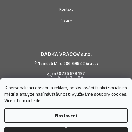
Kontakt
Dotace
DADKA VRACOV s.r.o.
Náměstí Míru 206, 696 42 Vracov
+420 736 678 197
(Po - Pá 7 - 15h)
K personalizaci obsahu a reklam, poskytování funkcí sociálních
eshop@dadka.cz
médií a analýze naší návštěvnosti využíváme soubory cookies.
Více informací
zde
.
Nastavení
Vytvořil Shoptet