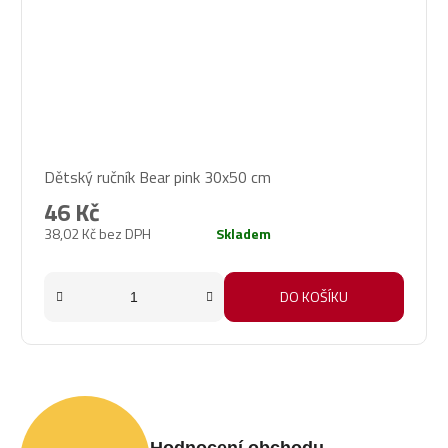
Průměrné
Dětský ručník Bear pink 30x50 cm
hodnocení
produktu
46 Kč
je
38,02 Kč bez DPH
Skladem
5,0
z
5
DO KOŠÍKU
hvězdiček.