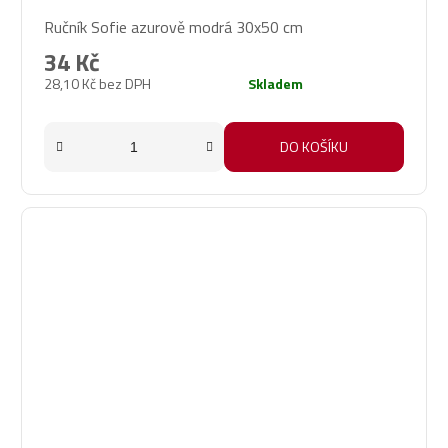
Průměrné
Ručník Sofie azurově modrá 30x50 cm
hodnocení
produktu
34 Kč
je
28,10 Kč bez DPH
Skladem
5,0
z
5
DO KOŠÍKU
hvězdiček.