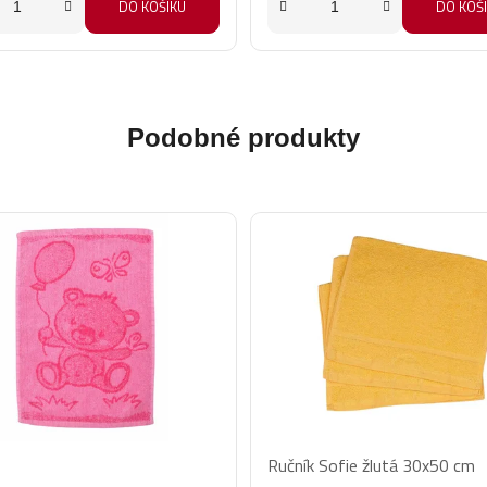
DO KOŠÍKU
DO KOŠ
Podobné produkty
Ručník Sofie žlutá 30x50 cm
ěrné