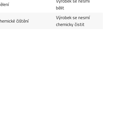
Výrobek se nesmí
ělení
bělit
Výrobek se nesmí
hemické čištění
chemicky čistit