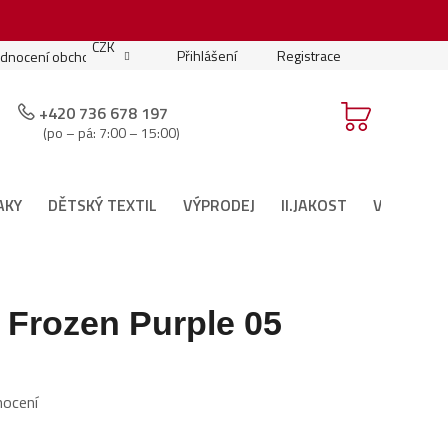
.
CZK
Přihlášení
Registrace
dnocení obchodu
Moje objednávka
Podmínky soutěže
+420 736 678 197
(po – pá: 7:00 – 15:00)
AKY
DĚTSKÝ TEXTIL
VÝPRODEJ
II.JAKOST
VÁNOČNÍ 
 Frozen Purple 05
nocení