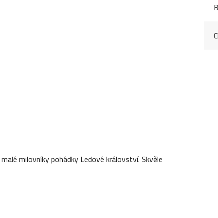
B
C
o malé milovníky pohádky Ledové království. Skvěle