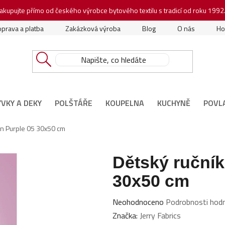
akupujte přímo od českého výrobce bytového textilu s tradicí od roku 1992
prava a platba
Zakázková výroba
Blog
O nás
Ho
ÝVKY A DEKY
POLŠTÁŘE
KOUPELNA
KUCHYNĚ
POVL
en Purple 05 30x50 cm
Dětský ručník
30x50 cm
Průměrné
Neohodnoceno
Podrobnosti hod
hodnocení
Značka:
Jerry Fabrics