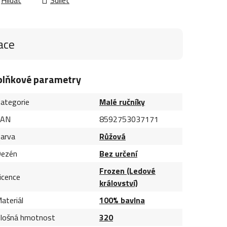
ace
plňkové parametry
ategorie
Malé ručníky
EAN
8592753037171
arva
Růžová
ezén
Bez určení
Frozen (Ledové
icence
království)
ateriál
100% bavlna
lošná hmotnost
320