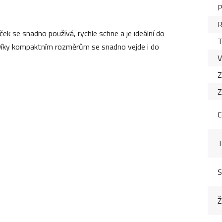
P
R
ek se snadno používá, rychle schne a je ideální do
T
ě. Díky kompaktním rozměrům se snadno vejde i do
V
Z
Z
C
T
S
Ž