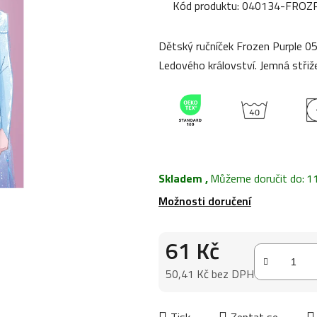
produktu
Kód produktu:
040134-FROZ
je
0,0
Dětský ručníček Frozen Purple 
z
Ledového království. Jemná střiž
5
hvězdiček.
Skladem
,
Můžeme doručit do:
1
Možnosti doručení
61 Kč
50,41 Kč bez DPH
Měrná cena:
Tisk
Zeptat se