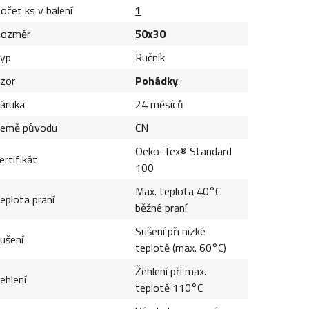
očet ks v balení
1
ozměr
50x30
yp
Ručník
zor
Pohádky
áruka
24 měsíců
emě původu
CN
Oeko-Tex® Standard
ertifikát
100
Max. teplota 40°C
eplota praní
běžné praní
Sušení při nízké
ušení
teplotě (max. 60°C)
Žehlení při max.
ehlení
teplotě 110°C