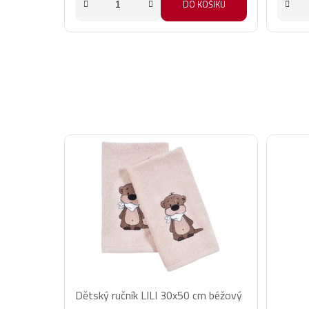
DO KOŠÍKU
Dětský ručník LILI 30x50 cm béžový
Prům