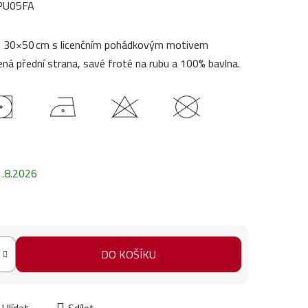
PU05FA
05 30×50 cm s licenčním pohádkovým motivem
ená přední strana, savé froté na rubu a 100% bavlna.
1.8.2026
DO KOŠÍKU
Hlídat
Sdílet