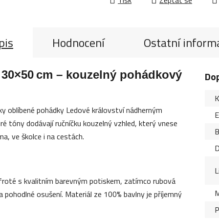
pis
Hodnocení
Ostatní inform
5 30×50 cm – kouzelný pohádkový
Do
K
ky oblíbené pohádky Ledové království nádherným
é tóny dodávají ručníčku kouzelný vzhled, který vnese
B
, ve školce i na cestách.
D
L
 froté s kvalitním barevným potiskem, zatímco rubová
M
 pohodlné osušení. Materiál ze 100% bavlny je příjemný
P