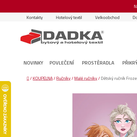
Přejít
N
na
obsah
Kontakty
Hotelový textil
Velkoobchod
Do
NOVINKY
POVLEČENÍ
PROSTĚRADLA
PŘIKR
Domů
/
KOUPELNA
/
Ručníky
/
Malé ručníky
/
Dětský ručník Froz