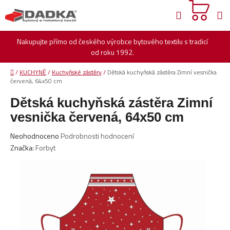
Přejít
Hledat
na
obsah
Nakupujte přímo od českého výrobce bytového textilu s tradicí
od roku 1992.
Domů
/
KUCHYNĚ
/
Kuchyňské zástěry
/
Dětská kuchyňská zástěra Zimní vesnička
červená, 64x50 cm
Dětská kuchyňská zástěra Zimní
vesnička červená, 64x50 cm
Průměrné
Neohodnoceno
Podrobnosti hodnocení
hodnocení
Značka:
Forbyt
produktu
je
0,0
z
5
hvězdiček.