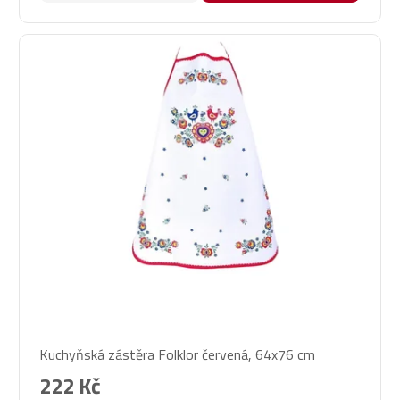
Průměrné
Kuchyňská zástěra Folklor červená, 64x76 cm
hodnocení
produktu
222 Kč
je