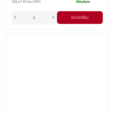
183,47 Kč bez DPH
Skladem
5,0
z
5
DO KOŠÍKU
hvězdiček.