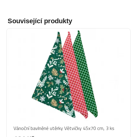
Související produkty
Vánoční bavlněné utěrky Větvičky 45x70 cm, 3 ks