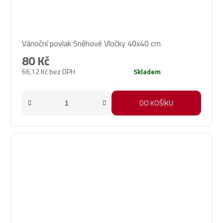
Průměrné
Vánoční povlak Sněhové Vločky 40x40 cm
hodnocení
produktu
80 Kč
je
66,12 Kč bez DPH
Skladem
5,0
z
5
DO KOŠÍKU
hvězdiček.