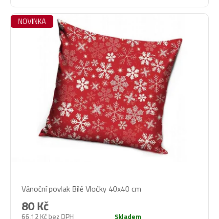
NOVINKA
Průměrné
Vánoční povlak Bílé Vločky 40x40 cm
hodnocení
produktu
80 Kč
je
66,12 Kč bez DPH
Skladem