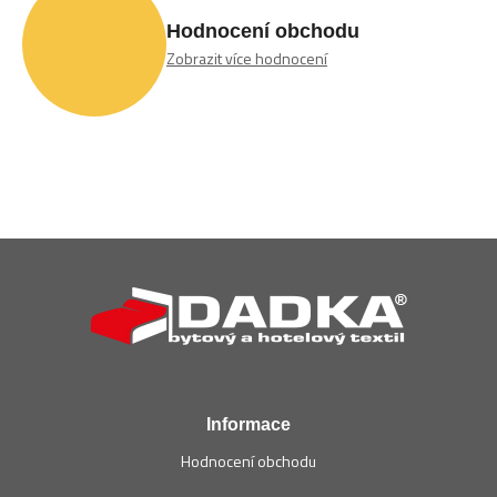
Hodnocení obchodu
Zobrazit více hodnocení
Z
á
p
a
t
í
Informace
Hodnocení obchodu