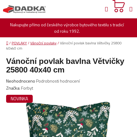
Přejít
Hledat
na
obsah
Nakupujte přímo od českého výrobce bytového textilu s tradicí
od roku 1992.
Domů
/
POVLAKY
/
Vánoční povlaky
/
Vánoční povlak bavlna Větvičky 25800
40x40 cm
Vánoční povlak bavlna Větvičky
25800 40x40 cm
Průměrné
Neohodnoceno
Podrobnosti hodnocení
hodnocení
Značka:
Forbyt
produktu
NOVINKA
je
0,0
z
5
hvězdiček.