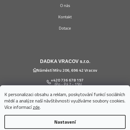
O nás
Kontakt
Dotace
DADKA VRACOV s.r.o.
Náměstí Míru 206, 696 42 Vracov
+420 736 678 197
(Po - Pá 7 - 15h)
K personalizaci obsahu a reklam, poskytování funkcí sociálních
eshop@dadka.cz
médií a analýze naší návštěvnosti využíváme soubory cookies.
Více informací
zde
.
Nastavení