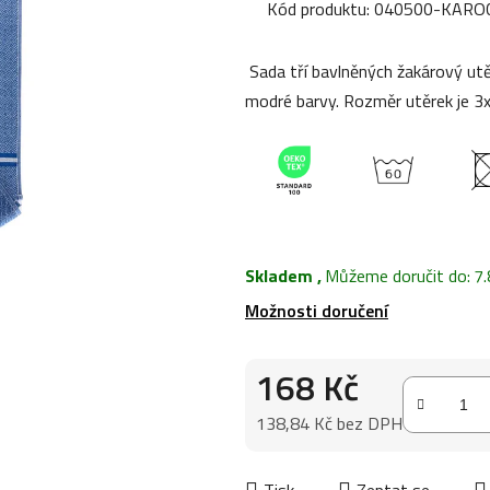
produktu
Kód produktu:
040500-KARO
je
0,0
Sada tří bavlněných žakárový utě
z
modré barvy. Rozměr utěrek je 3
5
hvězdiček.
Skladem
,
Můžeme doručit do:
7.
Možnosti doručení
168 Kč
138,84 Kč bez DPH
Měrná cena:
Tisk
Zeptat se