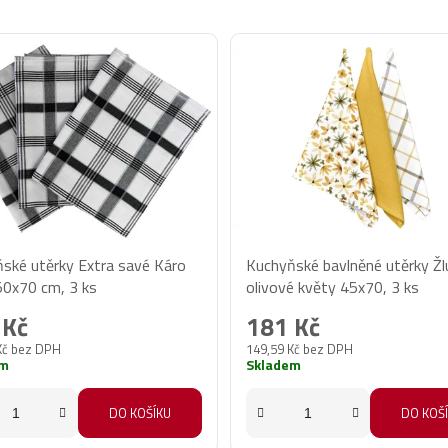
ské utěrky Extra savé Káro
Kuchyňské bavlněné utěrky Žl
50x70 cm, 3 ks
olivové květy 45x70, 3 ks
 Kč
181 Kč
Kč bez DPH
149,59 Kč bez DPH
em
Skladem
DO KOŠÍKU
DO KOŠ