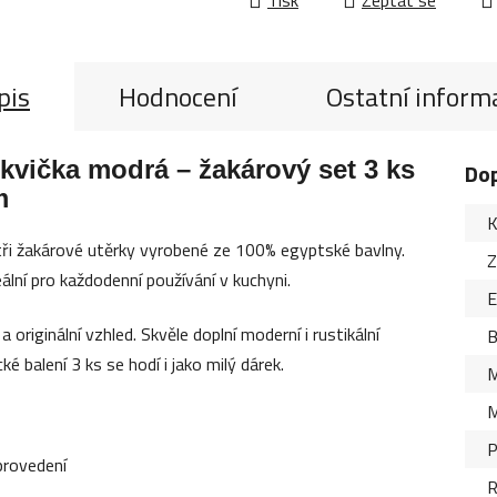
pis
Hodnocení
Ostatní inform
kvička modrá – žakárový set 3 ks
Do
m
K
ři žakárové utěrky vyrobené ze 100% egyptské bavlny.
Z
ální pro každodenní používání v kuchyni.
originální vzhled. Skvěle doplní moderní i rustikální
B
é balení 3 ks se hodí i jako milý dárek.
M
M
P
provedení
R