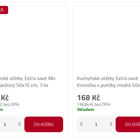
KA
ské utěrky Extra savé Mix
Kuchyňské utěrky Extra savé
anžový 50x70 cm, 3 ks
Konvička s puntíky modrá 50
3 ks
 Kč
168 Kč
Kč bez DPH
138,84 Kč bez DPH
em
Skladem
DO KOŠÍKU
DO KOŠ