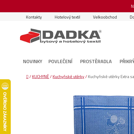
Přejít
N
na
obsah
Kontakty
Hotelový textil
Velkoobchod
Do
NOVINKY
POVLEČENÍ
PROSTĚRADLA
PŘIKR
Domů
/
KUCHYNĚ
/
Kuchyňské utěrky
/
Kuchyňské utěrky Extra s