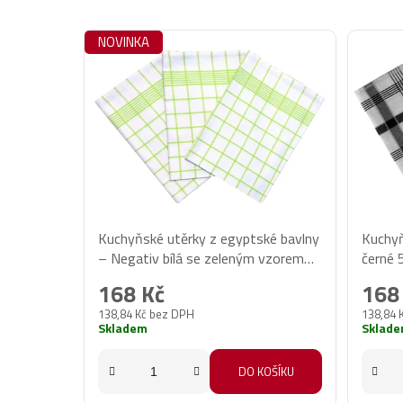
NOVINKA
Kuchyňské utěrky z egyptské bavlny
Kuchyň
– Negativ bílá se zeleným vzorem
černé 
50x70 cm, 3 ks
168 Kč
168
138,84 Kč bez DPH
138,84 
Skladem
Sklad
DO KOŠÍKU