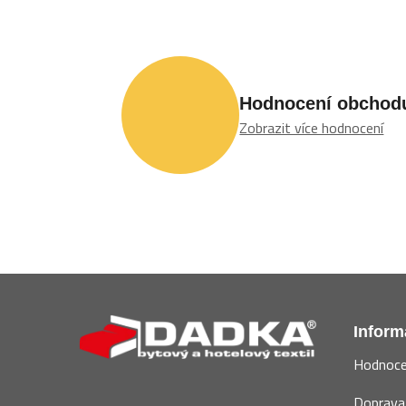
Hodnocení obchod
Zobrazit více hodnocení
Z
á
Inform
p
Hodnoce
a
t
Doprava 