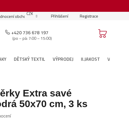
.
CZK
Přihlášení
Registrace
dnocení obchodu
Moje objednávka
Podmínky soutěže
+420 736 678 197
(po – pá: 7:00 – 15:00)
AKY
DĚTSKÝ TEXTIL
VÝPRODEJ
II.JAKOST
VÁNOČNÍ 
ěrky Extra savé
drá 50x70 cm, 3 ks
nocení