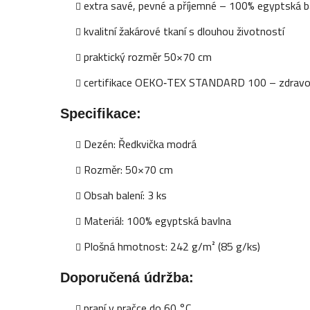
extra savé, pevné a příjemné – 100% egyptská b
kvalitní žakárové tkaní s dlouhou životností
praktický rozměr 50×70 cm
certifikace OEKO‑TEX STANDARD 100 – zdravo
Specifikace:
Dezén: Ředkvička modrá
Rozměr: 50×70 cm
Obsah balení: 3 ks
Materiál: 100% egyptská bavlna
Plošná hmotnost: 242 g/m² (85 g/ks)
Doporučená údržba:
praní v pračce do 60 °C