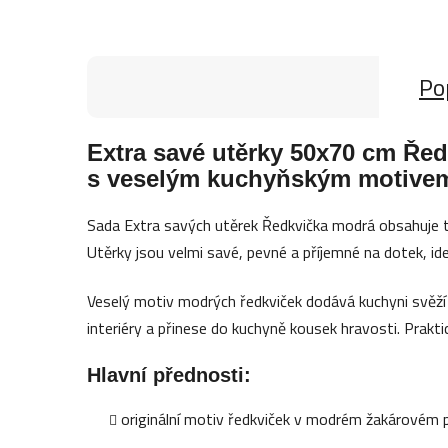
Po
Extra savé utěrky 50x70 cm Řed
s veselým kuchyňským motive
Sada Extra savých utěrek Ředkvička modrá obsahuje t
Utěrky jsou velmi savé, pevné a příjemné na dotek, ide
Veselý motiv modrých ředkviček dodává kuchyni svěží a 
interiéry a přinese do kuchyně kousek hravosti. Praktick
Hlavní přednosti:
originální motiv ředkviček v modrém žakárovém 