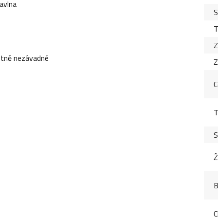
avlna
S
T
Z
tně nezávadné
Z
C
T
S
Ž
B
C