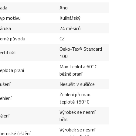
ada
Ano
yp motivu
Kulinářský
áruka
24 měsíců
emě původu
CZ
Oeko-Tex® Standard
ertifikát
100
Max. teplota 60°C
eplota praní
běžné praní
ušení
Nesušit v sušičce
Žehlení při max.
ehlení
teplotě 150°C
Výrobek se nesmí
ělení
bělit
Výrobek se nesmí
hemické čištění