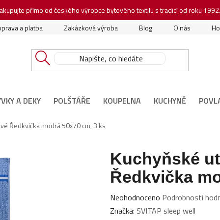
akupujte přímo od českého výrobce bytového textilu s tradicí od roku 1992
prava a platba
Zakázková výroba
Blog
O nás
Ho
ÝVKY A DEKY
POLŠTÁŘE
KOUPELNA
KUCHYNĚ
POVL
avé Ředkvička modrá 50x70 cm, 3 ks
Kuchyňské ut
Ředkvička mo
Průměrné
Neohodnoceno
Podrobnosti hod
hodnocení
Značka:
SVITAP sleep well