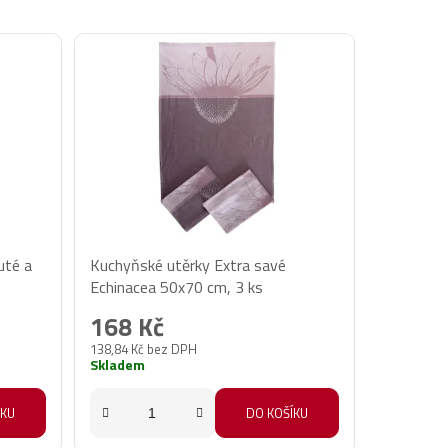
uté a
Kuchyňské utěrky Extra savé
Echinacea 50x70 cm, 3 ks
168 Kč
138,84 Kč bez DPH
Skladem
ÍKU
DO KOŠÍKU