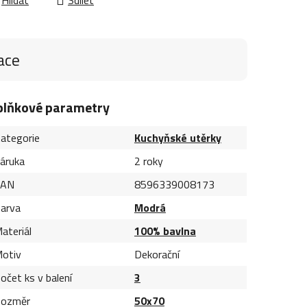
ace
plňkové parametry
ategorie
Kuchyňské utěrky
áruka
2 roky
EAN
8596339008173
arva
Modrá
ateriál
100% bavlna
otiv
Dekorační
očet ks v balení
3
ozměr
50x70