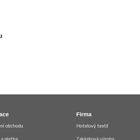
u
ace
Firma
ní obchodu
Hotelový textil
a platba
Zakázková výroba