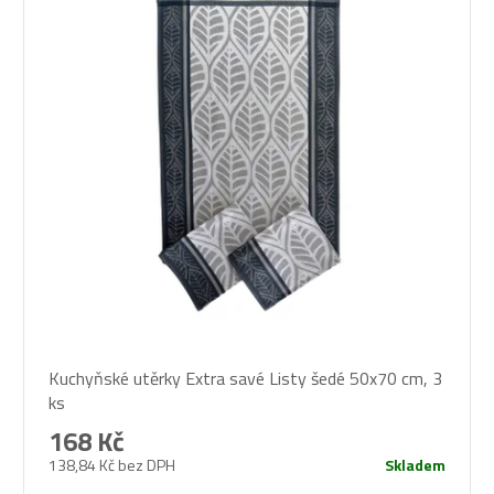
Průměrné
Kuchyňské utěrky Extra savé Listy šedé 50x70 cm, 3
hodnocení
ks
produktu
je
168 Kč
4,0
138,84 Kč bez DPH
Skladem
z