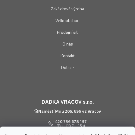
Zakázková výroba
Velkoobchod
Prodejní síť
O nás
Kontakt
Dotace
DADKA VRACOV s.r.o.
Náměstí Míru 206, 696 42 Vracov
+420 736 678 197
(Po - Pá 7 - 15h)