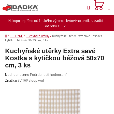
Přejít
Hledat
na
obsah
Nakupujte přímo od českého výrobce bytového textilu s tradicí
od roku 1992.
Domů
/
KUCHYNĚ
/
Kuchyňské utěrky
/
Kuchyňské utěrky Extra savé Kostka s
kytičkou béžová 50x70 cm, 3 ks
Kuchyňské utěrky Extra savé
Kostka s kytičkou béžová 50x70
cm, 3 ks
Průměrné
Neohodnoceno
Podrobnosti hodnocení
hodnocení
Značka:
SVITAP sleep well
produktu
je
0,0
z
5