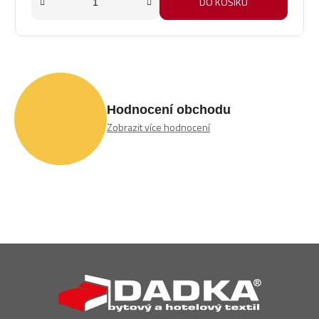
DO KOŠÍKU
Hodnocení obchodu
Zobrazit více hodnocení
Z
á
p
a