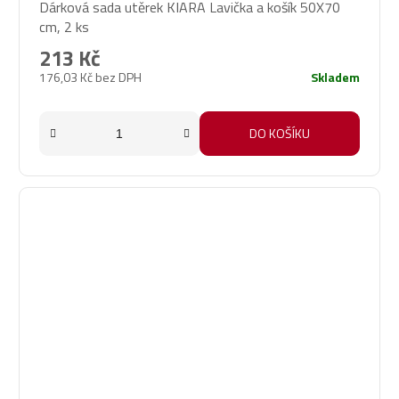
Dárková sada utěrek KIARA Lavička a košík 50X70
hodnocení
cm, 2 ks
produktu
je
213 Kč
5,0
176,03 Kč bez DPH
Skladem
z
5
hvězdiček.
DO KOŠÍKU