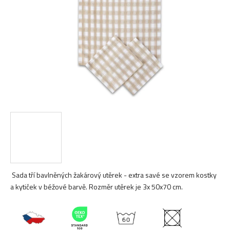
hvězdiček.
Sada tří bavlněných žakárový utěrek - extra savé se vzorem kostky
a kytiček v béžové barvě. Rozměr utěrek je 3x 50x70 cm.