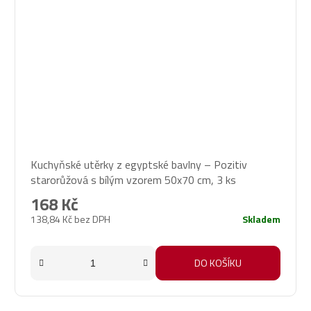
Průměrné
Kuchyňské utěrky z egyptské bavlny – Pozitiv
hodnocení
starorůžová s bílým vzorem 50x70 cm, 3 ks
produktu
je
168 Kč
5,0
138,84 Kč bez DPH
Skladem
z
5
hvězdiček.
DO KOŠÍKU