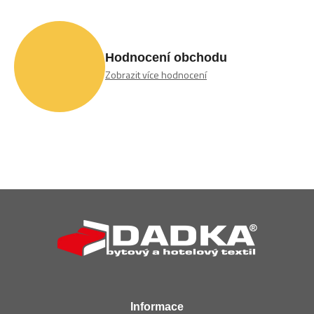
Hodnocení obchodu
Zobrazit více hodnocení
Z
á
p
a
t
í
Informace