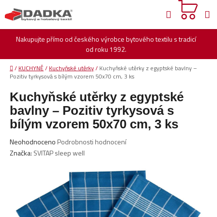
Přejít
Hledat
na
obsah
Nakupujte přímo od českého výrobce bytového textilu s tradicí
od roku 1992.
Domů
/
KUCHYNĚ
/
Kuchyňské utěrky
/
Kuchyňské utěrky z egyptské bavlny –
Pozitiv tyrkysová s bílým vzorem 50x70 cm, 3 ks
Kuchyňské utěrky z egyptské
bavlny – Pozitiv tyrkysová s
bílým vzorem 50x70 cm, 3 ks
Průměrné
Neohodnoceno
Podrobnosti hodnocení
hodnocení
Značka:
SVITAP sleep well
produktu
je
0,0
z
5