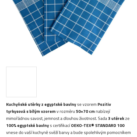
hvězdiček.
Kuchyňské utěrky z egyptské bavlny
se vzorem
Pozitiv
tyrkysová s bílým vzorem
v rozměru
50×70 cm
nabízejí
mimořádnou savost, jemnost a dlouhou životnost. Sada
3 utěrek
ze
100% egyptské bavlny
s certifikací
OEKO-TEX® STANDARD 100
vnese do vaší kuchyně svěží barvy a bude spolehlivým pomocníkem