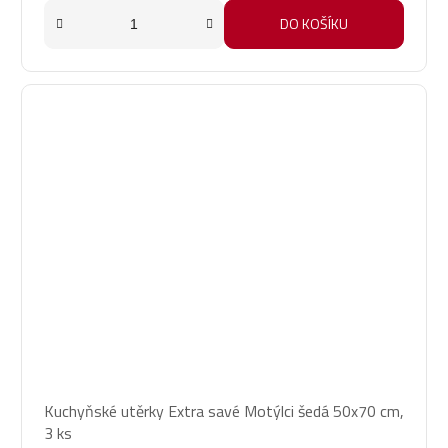
DO KOŠÍKU
Kuchyňské utěrky Extra savé Motýlci šedá 50x70 cm,
3 ks