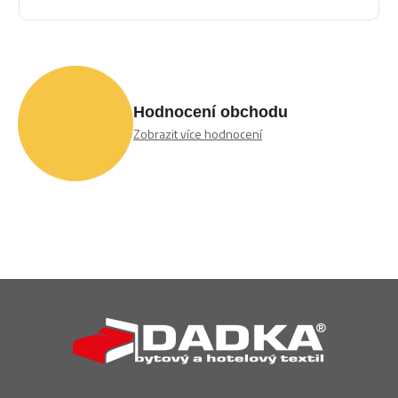
Hodnocení obchodu
Zobrazit více hodnocení
Z
á
p
a
t
í