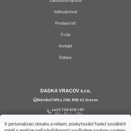
Zakázková výroba
Velkoobchod
Prodejní síť
O nás
Kontakt
Dotace
DADKA VRACOV s.r.o.
Náměstí Míru 206, 696 42 Vracov
+420 736 678 197
(Po - Pá 7 - 15h)
K personalizaci obsahu a reklam, poskytování funkcí sociálních
eshop@dadka.cz
médií a analýze naší návštěvnosti využíváme soubory cookies.