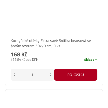
Průměrné
Kuchyňské utěrky Extra savé Srdíčka lososová se
hodnocení
šedým vzorem 50x70 cm, 3 ks
produktu
je
168 Kč
5,0
138,84 Kč bez DPH
Skladem
z
5
hvězdiček.
DO KOŠÍKU