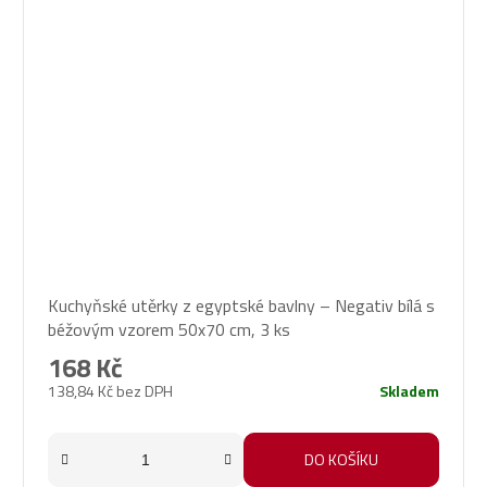
Průměrné
Kuchyňské utěrky z egyptské bavlny – Negativ bílá s
hodnocení
béžovým vzorem 50x70 cm, 3 ks
produktu
je
168 Kč
5,0
138,84 Kč bez DPH
Skladem
z
5
hvězdiček.
DO KOŠÍKU