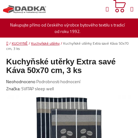
Přejít
Hledat
na
obsah
Nakupujte přímo od českého výrobce bytového textilu s tradicí
od roku 1992.
Domů
/
KUCHYNĚ
/
Kuchyňské utěrky
/
Kuchyňské utěrky Extra savé Káva 50x70
cm, 3 ks
Kuchyňské utěrky Extra savé
Káva 50x70 cm, 3 ks
Průměrné
Neohodnoceno
Podrobnosti hodnocení
hodnocení
Značka:
SVITAP sleep well
produktu
je
0,0
z
5
hvězdiček.