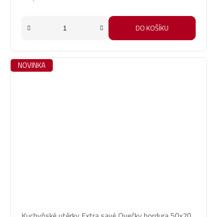
DO KOŠÍKU
NOVINKA
Kuchyňské utěrky Extra savé Ovečky bordura 50x70