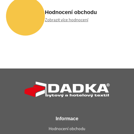
Hodnocení obchodu
Zobrazit více hodnocení
Z
á
p
a
t
í
Informace
Hodnocení obchodu