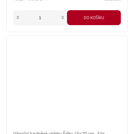
DO KOŠÍKU
Vánoční bavlněné utěrky Šišky 45x70 cm, 3 ks