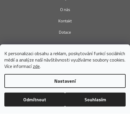
O nás
Kontakt
Dotace
K personalizaci obsahu a reklam, poskytování funkcí sociálních
médií a analýze naší návštěvnosti využíváme soubory cookies.
Více informací
zde
.
DADKA VRACOV s.r.o.
Náměstí Míru 206, 696 42 Vracov
Nastavení
+420 736 678 197
(Po - Pá 7 - 15h)
eshop@dadka.cz
Odmítnout
Souhlasím