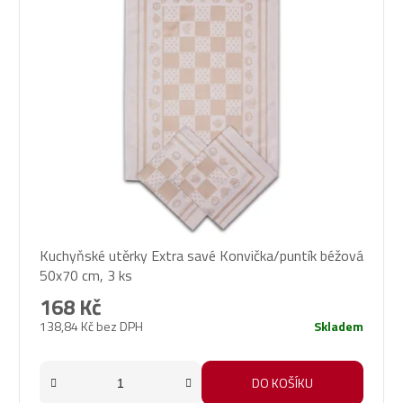
Kuchyňské utěrky Extra savé Konvička/puntík béžová
50x70 cm, 3 ks
168 Kč
138,84 Kč bez DPH
Skladem
DO KOŠÍKU