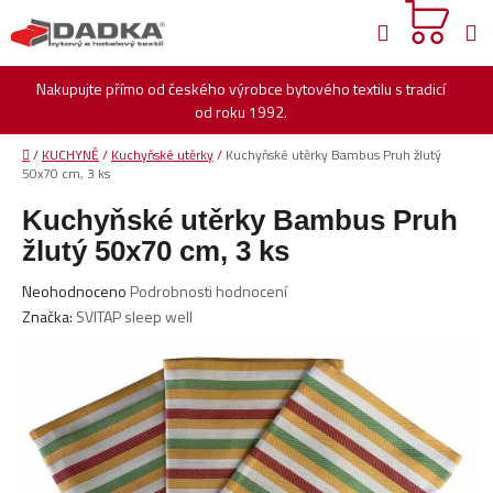
Přejít
Hledat
na
obsah
Nakupujte přímo od českého výrobce bytového textilu s tradicí
od roku 1992.
Domů
/
KUCHYNĚ
/
Kuchyňské utěrky
/
Kuchyňské utěrky Bambus Pruh žlutý
50x70 cm, 3 ks
Kuchyňské utěrky Bambus Pruh
žlutý 50x70 cm, 3 ks
Průměrné
Neohodnoceno
Podrobnosti hodnocení
hodnocení
Značka:
SVITAP sleep well
produktu
je
0,0
z
5
hvězdiček.