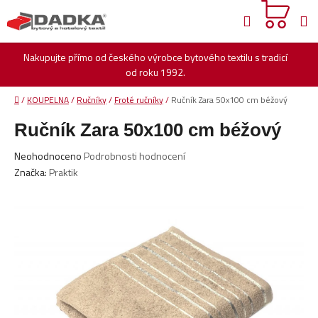
Přejít
Hledat
na
obsah
Nakupujte přímo od českého výrobce bytového textilu s tradicí
od roku 1992.
Domů
/
KOUPELNA
/
Ručníky
/
Froté ručníky
/
Ručník Zara 50x100 cm béžový
Ručník Zara 50x100 cm béžový
Průměrné
Neohodnoceno
Podrobnosti hodnocení
hodnocení
Značka:
Praktik
produktu
je
0,0
z
5
hvězdiček.