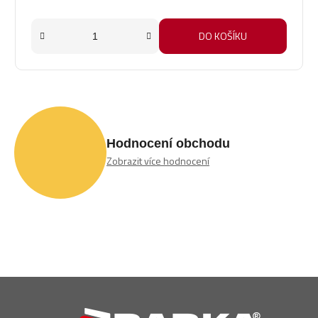
DO KOŠÍKU
Hodnocení obchodu
Zobrazit více hodnocení
Z
á