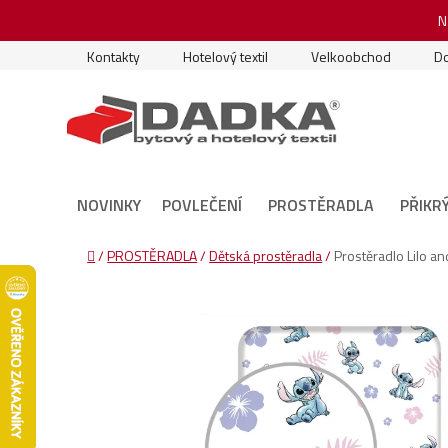
Přejít
N
na
obsah
Kontakty
Hotelový textil
Velkoobchod
Do
NOVINKY
POVLEČENÍ
PROSTĚRADLA
PŘIKR
Domů
/
PROSTĚRADLA
/
Dětská prostěradla
/
Prostěradlo Lilo a