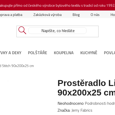
akupujte přímo od českého výrobce bytového textilu s tradicí od roku 1992
prava a platba
Zakázková výroba
Blog
O nás
Ho
ÝVKY A DEKY
POLŠTÁŘE
KOUPELNA
KUCHYNĚ
POVL
nd Stitch 90x200x25 cm
Prostěradlo Li
90x200x25 c
Průměrné
Neohodnoceno
Podrobnosti hod
hodnocení
Značka:
Jerry Fabrics