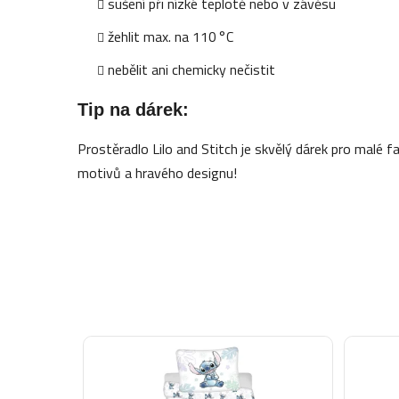
sušení při nízké teplotě nebo v závěsu
žehlit max. na 110 °C
nebělit ani chemicky nečistit
Tip na dárek:
Prostěradlo Lilo and Stitch je skvělý dárek pro malé 
motivů a hravého designu!