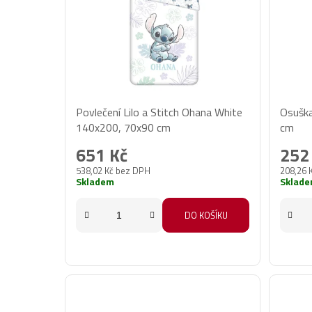
Povlečení Lilo a Stitch Ohana White
Osuška
140x200, 70x90 cm
cm
651 Kč
252
538,02 Kč bez DPH
208,26 
Skladem
Sklad
DO KOŠÍKU