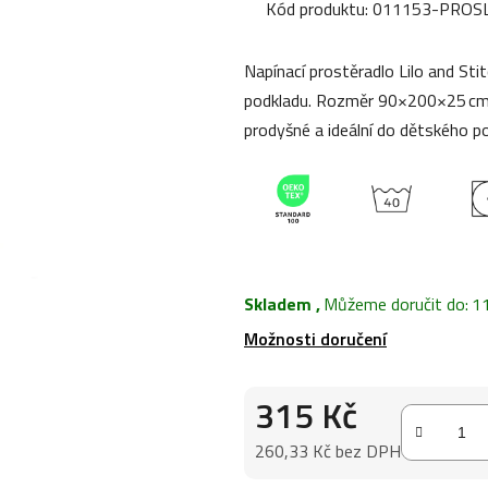
produktu
Kód produktu:
011153-PROSL
je
0,0
Napínací prostěradlo Lilo and St
z
podkladu. Rozměr 90×200×25 cm,
5
prodyšné a ideální do dětského po
hvězdiček.
Skladem
,
Můžeme doručit do:
1
Možnosti doručení
315 Kč
260,33 Kč bez DPH
Měrná cena: