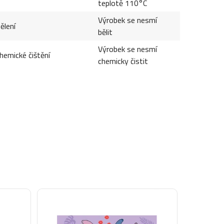
teplotě 110°C
Výrobek se nesmí
ělení
bělit
Výrobek se nesmí
hemické čištění
chemicky čistit