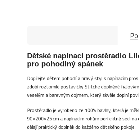
Po
Dětské napínací prostěradlo Li
pro pohodlný spánek
Dopřejte dětem pohodlí a hravý styl s napínacím pros
zdobí roztomilé postavičky Stitche doplněné fialovými
veselým a barevným dojmem, který skvěle doplní povle
Prostěradlo je vyrobeno ze 100% bavlny, která je měk
90×200×25 cm a napínacím rohům perfektně sedí na d
dělají praktický doplněk do každého dětského pokoje.