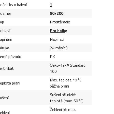
očet ks v balení
1
ozměr
90x200
yp
Prostěradlo
ohlaví
Pro holky
apínání
Napínací
áruka
24 měsíců
emě původu
PK
Oeko-Tex® Standard
ertifikát
100
Max. teplota 40°C
eplota praní
běžné praní
Sušení při nízké
ušení
teplotě (max. 60°C)
Žehlení při max.
ehlení