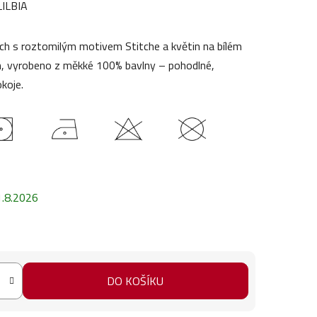
ILBIA
itch s roztomilým motivem Stitche a květin na bílém
 vyrobeno z měkké 100% bavlny – pohodlné,
koje.
1.8.2026
DO KOŠÍKU