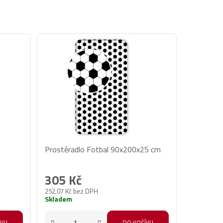
Prostěradlo Fotbal 90x200x25 cm
305 Kč
252,07 Kč bez DPH
Skladem
ÍKU
DO KOŠÍKU