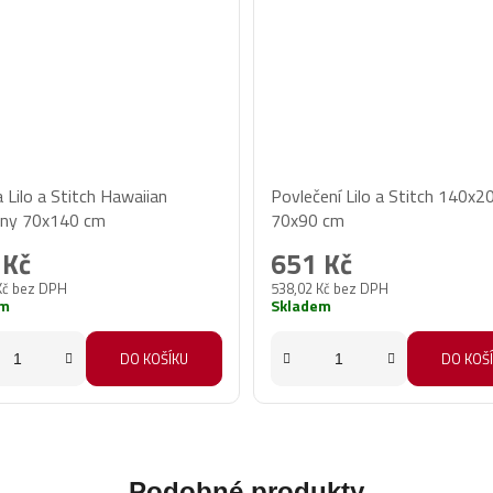
 Lilo a Stitch Hawaiian
Povlečení Lilo a Stitch 140x2
ny 70x140 cm
70x90 cm
 Kč
651 Kč
Kč bez DPH
538,02 Kč bez DPH
em
Skladem
DO KOŠÍKU
DO KOŠ
Podobné produkty