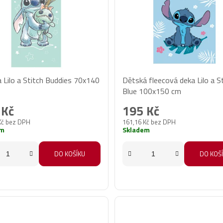
 Lilo a Stitch Buddies 70x140
Dětská fleecová deka Lilo a S
Blue 100x150 cm
 Kč
195 Kč
Kč bez DPH
161,16 Kč bez DPH
em
Skladem
DO KOŠÍKU
DO KOŠ