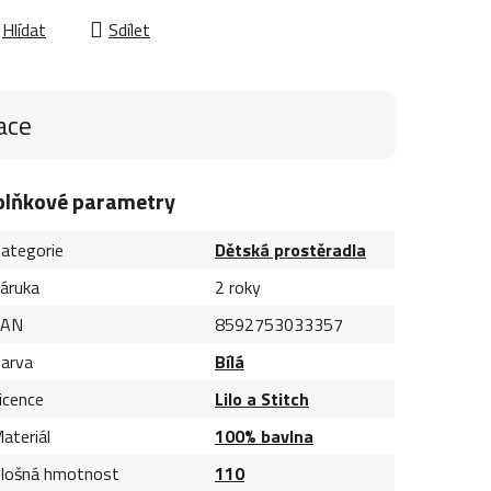
Hlídat
Sdílet
ace
plňkové parametry
ategorie
Dětská prostěradla
áruka
2 roky
EAN
8592753033357
arva
Bílá
icence
Lilo a Stitch
ateriál
100% bavlna
lošná hmotnost
110