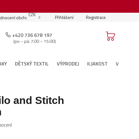
.
CZK
Přihlášení
Registrace
dnocení obchodu
Moje objednávka
Podmínky soutěže
+420 736 678 197
(po – pá: 7:00 – 15:00)
AKY
DĚTSKÝ TEXTIL
VÝPRODEJ
II.JAKOST
VÁNOČNÍ 
lo and Stitch
m
nocení