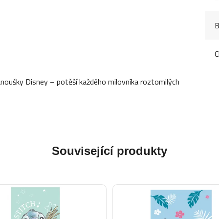
B
C
fanoušky Disney – potěší každého milovníka roztomilých
Související produkty