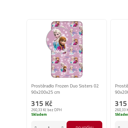
Prostěradlo Frozen Duo Sisters 02
Prostě
90x200x25 cm
90x20
315 Kč
315
260,33 Kč bez DPH
260,33 
Skladem
Sklad
DO KOŠÍKU