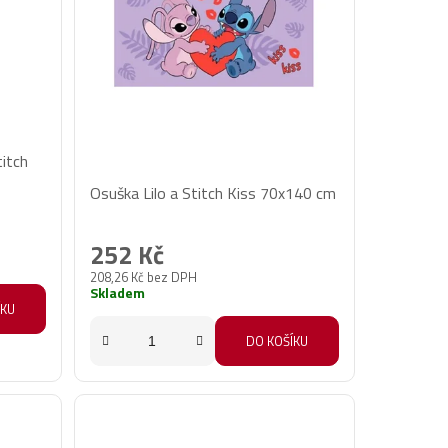
titch
Průměrné
Osuška Lilo a Stitch Kiss 70x140 cm
hodnocení
produktu
252 Kč
je
208,26 Kč bez DPH
3,0
Skladem
z
ÍKU
5
DO KOŠÍKU
hvězdiček.