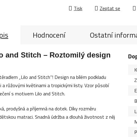
Tisk
Zeptat se
pis
Hodnocení
Ostatní inform
lo and Stitch – Roztomilý design
Do
K
těradlem „Lilo and Stitch“! Design na bílém podkladu
Z
 a růžovými květinami a tropickými listy. Vzor působí
čení s motivem Lilo and Stitch.
B
ká, prodyšná a příjemná na dotek. Díky rozměru
L
ětskou matraci. Snadná údržba a dlouhá životnost z něj
M
P