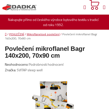
Přejít
Hledat
na
obsah
Nakupujte přímo od českého výrobce bytového textilu s tradicí
od roku 1992.
Domů
/
POVLEČENÍ
/
Mikroflanelové povlečení
/
Povlečení mikroflanel Bagr
140x200, 70x90 cm
Povlečení mikroflanel Bagr
140x200, 70x90 cm
Průměrné
Neohodnoceno
Podrobnosti hodnocení
hodnocení
Značka:
SVITAP sleep well
produktu
je
0,0
z
5
hvězdiček.