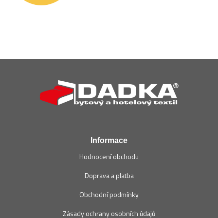
Z
á
p
a
t
í
Informace
Hodnocení obchodu
Doprava a platba
Obchodní podmínky
Zásady ochrany osobních údajů