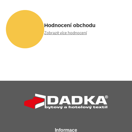
Hodnocení obchodu
Zobrazit více hodnocení
Z
á
p
a
t
í
Informace