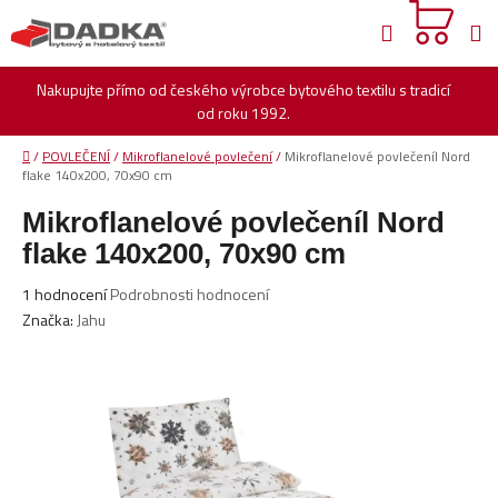
Přejít
Hledat
na
obsah
Nakupujte přímo od českého výrobce bytového textilu s tradicí
od roku 1992.
Domů
/
POVLEČENÍ
/
Mikroflanelové povlečení
/
Mikroflanelové povlečeníl Nord
flake 140x200, 70x90 cm
Mikroflanelové povlečeníl Nord
flake 140x200, 70x90 cm
Průměrné
1 hodnocení
Podrobnosti hodnocení
hodnocení
Značka:
Jahu
produktu
je
1,0
z
5
hvězdiček.