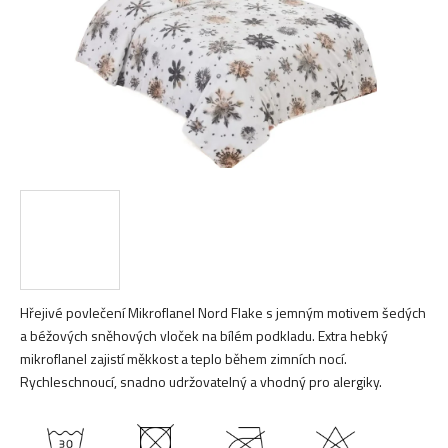
Hřejivé povlečení Mikroflanel Nord Flake s jemným motivem šedých
a béžových sněhových vloček na bílém podkladu. Extra hebký
mikroflanel zajistí měkkost a teplo během zimních nocí.
Rychleschnoucí, snadno udržovatelný a vhodný pro alergiky.