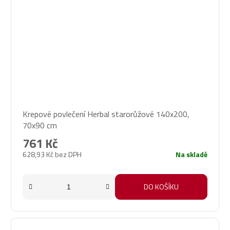
Průměrné
Krepové povlečení Herbal starorůžové 140x200,
hodnocení
70x90 cm
produktu
je
761 Kč
5,0
628,93 Kč bez DPH
Na skladě
z
5
hvězdiček.
DO KOŠÍKU