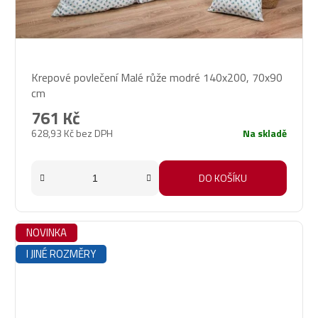
Průměrné
Krepové povlečení Malé růže modré 140x200, 70x90
hodnocení
cm
produktu
je
761 Kč
5,0
628,93 Kč bez DPH
Na skladě
z
5
hvězdiček.
DO KOŠÍKU
NOVINKA
I JINÉ ROZMĚRY