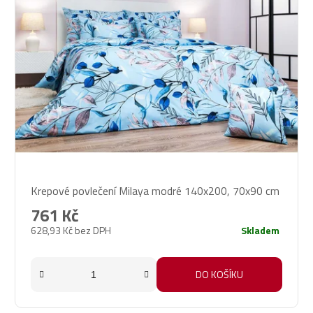
Průměrné
Krepové povlečení Milaya modré 140x200, 70x90 cm
hodnocení
produktu
761 Kč
je
628,93 Kč bez DPH
Skladem
5,0
z
5
DO KOŠÍKU
hvězdiček.