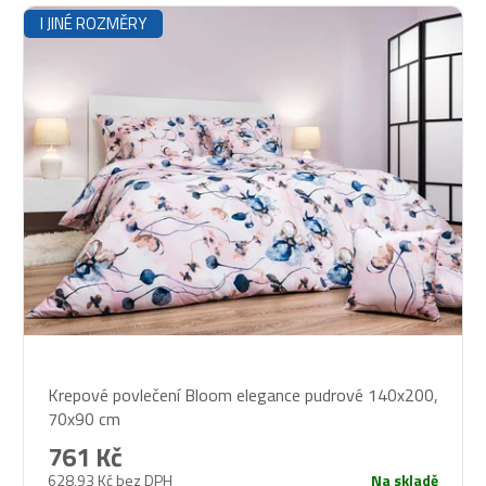
I JINÉ ROZMĚRY
Průměrné
Krepové povlečení Bloom elegance pudrové 140x200,
hodnocení
70x90 cm
produktu
je
761 Kč
5,0
628,93 Kč bez DPH
Na skladě