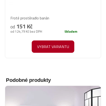
Průměrné
Froté prostěradlo banán
hodnocení
produktu
151 Kč
od
je
od 124,79 Kč bez DPH
Skladem
5,0
z
5
VYBRAT VARIANTU
hvězdiček.
Podobné produkty