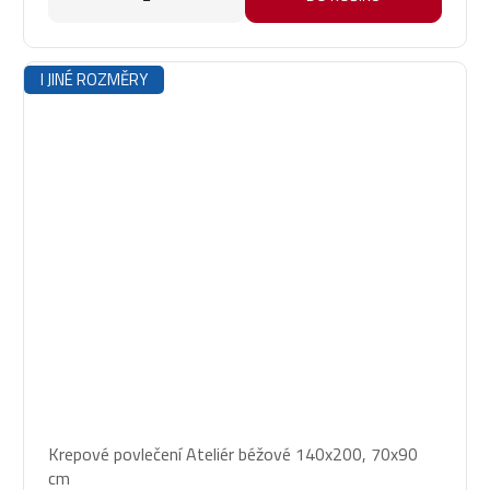
I JINÉ ROZMĚRY
Průměrné
Krepové povlečení Ateliér béžové 140x200, 70x90
hodnocení
cm
produktu