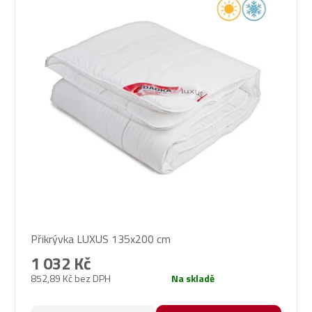
Průměrné
Přikrývka LUXUS 135x200 cm
hodnocení
produktu
1 032 Kč
je
852,89 Kč bez DPH
Na skladě
4,6
z