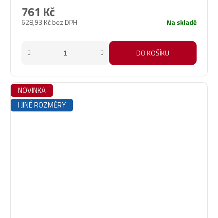
je
761 Kč
5,0
628,93 Kč bez DPH
Na skladě
z
5
hvězdiček.
DO KOŠÍKU
NOVINKA
I JINÉ ROZMĚRY