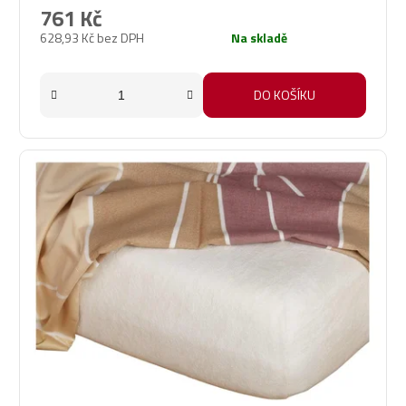
produktu
761 Kč
je
628,93 Kč bez DPH
Na skladě
5,0
z
5
DO KOŠÍKU
hvězdiček.