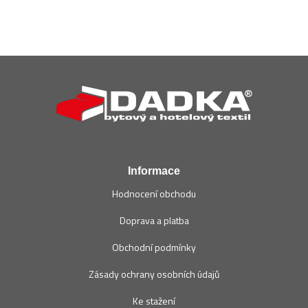
Z
á
p
a
t
í
Informace
Hodnocení obchodu
Doprava a platba
Obchodní podmínky
Zásady ochrany osobních údajů
Ke stažení