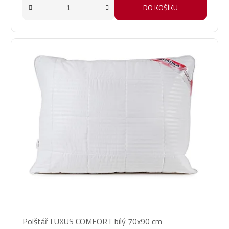
5
DO KOŠÍKU
hvězdiček.
Průměrné
Polštář LUXUS COMFORT bílý 70x90 cm
hodnocení