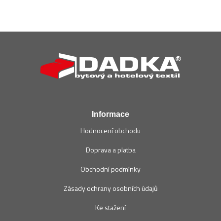
Z
á
p
a
t
í
Informace
Hodnocení obchodu
Doprava a platba
Obchodní podmínky
Zásady ochrany osobních údajů
Ke stažení