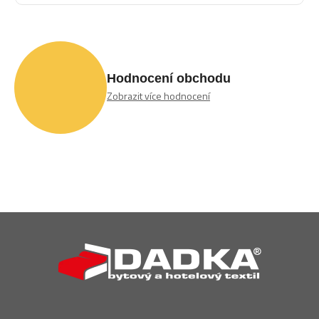
Hodnocení obchodu
Zobrazit více hodnocení
Z
á
p
a
t
í