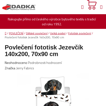
Přejít
Hledat
na
obsah
Nakupujte přímo od českého výrobce bytového textilu s tradicí
od roku 1992.
Domů
/
POVLEČENÍ
/
Dětské povlečení
/
Velká postel
/
Fototisk povlečení
/
Povlečení fototisk Jezevčík 140x200, 70x90 cm
Povlečení fototisk Jezevčík
140x200, 70x90 cm
Průměrné
Neohodnoceno
Podrobnosti hodnocení
hodnocení
Značka:
Jerry Fabrics
produktu
je
0,0
z
5
hvězdiček.