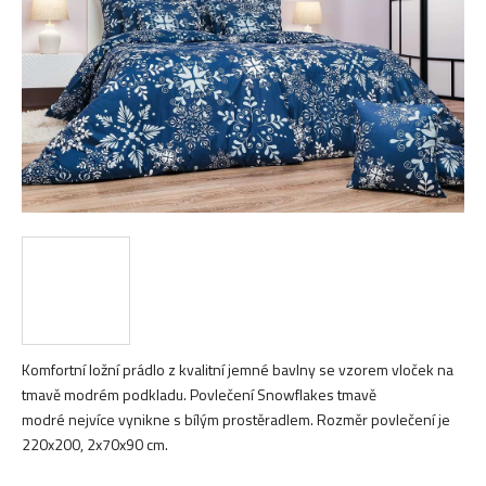
hvězdiček.
Komfortní ložní prádlo z kvalitní jemné bavlny se vzorem vloček na
tmavě modrém podkladu. Povlečení Snowflakes tmavě
modré nejvíce vynikne s bílým prostěradlem. Rozměr povlečení je
220x200, 2x70x90 cm.