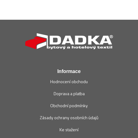
Z
á
p
a
t
í
Informace
Hodnocení obchodu
Doprava a platba
Obchodní podmínky
Zásady ochrany osobních údajů
Ke stažení