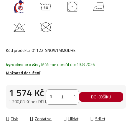
Kód produktu:
01122-SNOWTMMODRE
Vyrobíme pro vás
,
Můžeme doručit do:
13.8.2026
Možnosti doručení
1 574 Kč
DO KOŠÍKU
1 300,83 Kč bez DPH
Měrná cena:
Tisk
Zeptat se
Hlídat
Sdílet