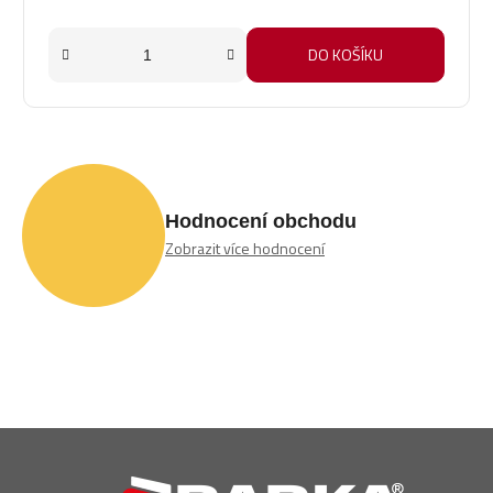
DO KOŠÍKU
Hodnocení obchodu
Zobrazit více hodnocení
Z
á
p