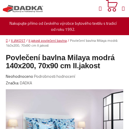
Přejít
Hledat
na
obsah
Nakupujte přímo od českého výrobce bytového textilu s tradicí
od roku 1992.
Domů
/
II.JAKOST
/
II.jakost povlečení bavlna
/
Povlečení bavlna Milaya modrá
140x200, 70x90 cm II.jakost
Povlečení bavlna Milaya modrá
140x200, 70x90 cm II.jakost
Průměrné
Neohodnoceno
Podrobnosti hodnocení
hodnocení
Značka:
DADKA
produktu
je
0,0
z
5
hvězdiček.