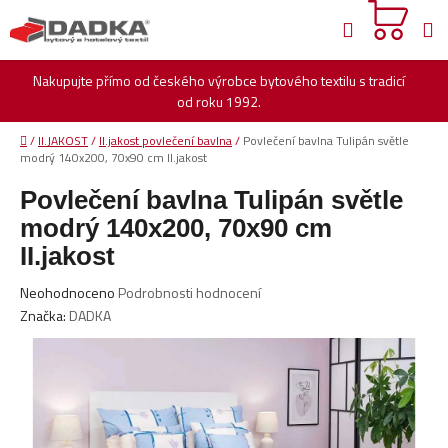
Přejít
Hledat
na
obsah
Nakupujte přímo od českého výrobce bytového textilu s tradicí
od roku 1992.
Domů
/
II.JAKOST
/
II.jakost povlečení bavlna
/
Povlečení bavlna Tulipán světle
modrý 140x200, 70x90 cm II.jakost
Povlečení bavlna Tulipán světle
modrý 140x200, 70x90 cm
II.jakost
Průměrné
Neohodnoceno
Podrobnosti hodnocení
hodnocení
Značka:
DADKA
produktu
je
0,0
z
5