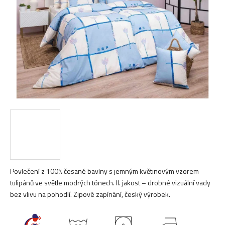
hvězdiček.
Povlečení z 100% česané bavlny s jemným květinovým vzorem
tulipánů ve světle modrých tónech. II. jakost – drobné vizuální vady
bez vlivu na pohodlí. Zipové zapínání, český výrobek.