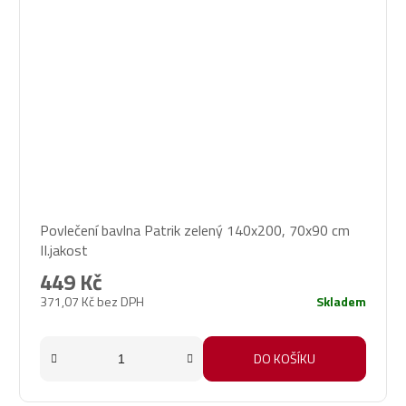
Průměrné
Povlečení bavlna Patrik zelený 140x200, 70x90 cm
hodnocení
II.jakost
produktu
je
449 Kč
5,0
371,07 Kč bez DPH
Skladem
z
5
hvězdiček.
DO KOŠÍKU