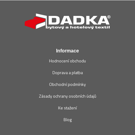
Z
á
p
a
t
í
Informace
Hodnocení obchodu
Doprava a platba
Obchodní podmínky
Zásady ochrany osobních údajů
Ke stažení
Blog