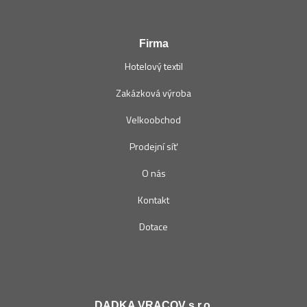
Firma
Hotelový textil
Zakázková výroba
Velkoobchod
Prodejní síť
O nás
Kontakt
Dotace
DADKA VRACOV s.r.o.