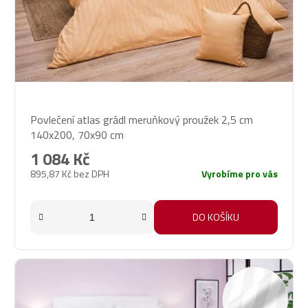
Průměrné
Povlečení atlas grádl meruňkový proužek 2,5 cm
hodnocení
140x200, 70x90 cm
produktu
je
1 084 Kč
5,0
895,87 Kč bez DPH
Vyrobíme pro vás
z
5
hvězdiček.
DO KOŠÍKU