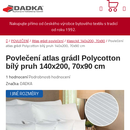
Přejít
Hledat
na
obsah
Nakupujte přímo od českého výrobce bytového textilu s tradicí
od roku 1992.
Domů
/
POVLEČENÍ
/
Atlas grádl povlečení
/
Klasické 140x200, 70x90
/
Povlečení
atlas grádl Polycotton bílý pruh 140x200, 70x90 cm
Povlečení atlas grádl Polycotton
bílý pruh 140x200, 70x90 cm
Průměrné
1 hodnocení
Podrobnosti hodnocení
hodnocení
Značka:
DADKA
produktu
I JINÉ ROZMĚRY
je
5,0
z
5
hvězdiček.