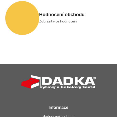
Hodnocení obchodu
Zobrazit více hodnocení
Z
á
p
a
t
í
Informace
Hodnocení obchodu