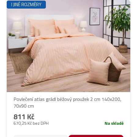
I JINÉ ROZMĚRY
Povlečení atlas grádl béžový proužek 2 cm 140x200,
70x90 cm
811 Kč
670,25 Kč bez DPH
Na skladě