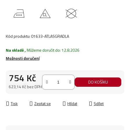
Kód produktu:
01633-ATLASGRADLA
Na skladě
,
Můžeme doručit do:
12.8.2026
Možnosti doručení
754 Kč
DO KOŠÍKU
623,14 Kč bez DPH
Měrná cena:
Tisk
Zeptat se
Hlídat
Sdílet