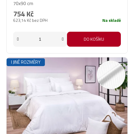
70x90 cm
produktu
je
754 Kč
5,0
623,14 Kč bez DPH
Na skladě
z
5
hvězdiček.
DO KOŠÍKU
I JINÉ ROZMĚRY