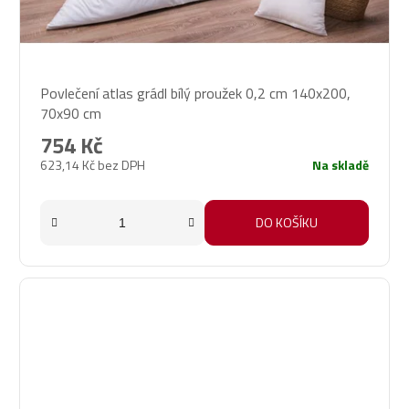
Průměrné
Povlečení atlas grádl bílý proužek 0,2 cm 140x200,
hodnocení
70x90 cm
produktu
je
754 Kč
5,0
623,14 Kč bez DPH
Na skladě
z
5
hvězdiček.
DO KOŠÍKU