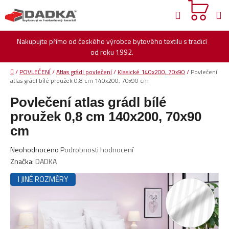
Přejít
Hledat
na
obsah
Nakupujte přímo od českého výrobce bytového textilu s tradicí
od roku 1992.
Domů
/
POVLEČENÍ
/
Atlas grádl povlečení
/
Klasické 140x200, 70x90
/
Povlečení
atlas grádl bílé proužek 0,8 cm 140x200, 70x90 cm
Povlečení atlas grádl bílé
proužek 0,8 cm 140x200, 70x90
cm
Průměrné
Neohodnoceno
Podrobnosti hodnocení
hodnocení
Značka:
DADKA
produktu
I JINÉ ROZMĚRY
je
0,0
z
5