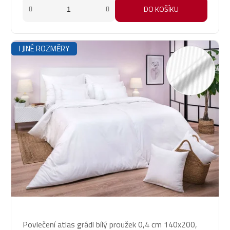
DO KOŠÍKU
I JINÉ ROZMĚRY
Průměrné
Povlečení atlas grádl bílý proužek 0,4 cm 140x200,
hodnocení