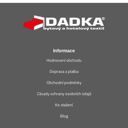
Z
á
p
a
t
í
Informace
Hodnocení obchodu
Doprava a platba
Obchodní podmínky
Zásady ochrany osobních údajů
Ke stažení
Blog