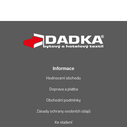
Z
á
p
a
t
í
Informace
Hodnocení obchodu
Doprava a platba
Obchodní podmínky
Zásady ochrany osobních údajů
Ke stažení