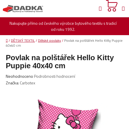
Přejít
Hledat
na
obsah
Nakupujte přímo od českého výrobce bytového textilu s tradicí
od roku 1992.
Domů
/
DĚTSKÝ TEXTIL
/
Dětské povlaky
/
Povlak na polštářek Hello Kitty Puppie
40x40 cm
Povlak na polštářek Hello Kitty
Puppie 40x40 cm
Průměrné
Neohodnoceno
Podrobnosti hodnocení
hodnocení
Značka:
Carbotex
produktu
je
0,0
z
5
hvězdiček.