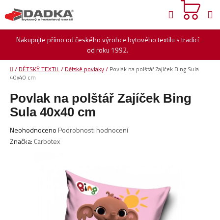
Přejít
Hledat
na
obsah
Nakupujte přímo od českého výrobce bytového textilu s tradicí
od roku 1992.
Domů
/
DĚTSKÝ TEXTIL
/
Dětské povlaky
/
Povlak na polštář Zajíček Bing Sula
40x40 cm
Povlak na polštář Zajíček Bing
Sula 40x40 cm
Průměrné
Neohodnoceno
Podrobnosti hodnocení
hodnocení
Značka:
Carbotex
produktu
je
0,0
z
5
hvězdiček.