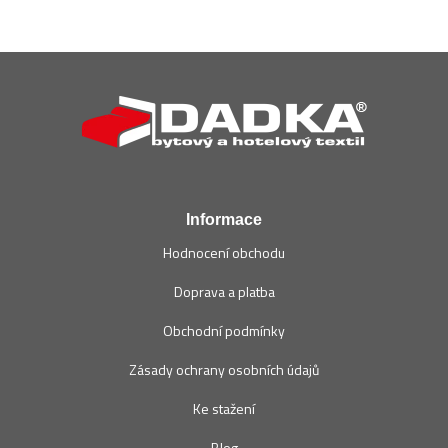
Z
á
p
a
t
í
Informace
Hodnocení obchodu
Doprava a platba
Obchodní podmínky
Zásady ochrany osobních údajů
Ke stažení
Blog