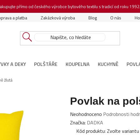
akupujte přímo od českého výrobce bytového textilu s tradicí od roku 1992
prava a platba
Zakázková výroba
Blog
O nás
Ho
ÝVKY A DEKY
POLŠTÁŘE
KOUPELNA
KUCHYNĚ
POVL
ě žlutá
Povlak na pol
Průměrné
Neohodnoceno
Podrobnosti hod
hodnocení
Značka:
DADKA
produktu
Kód produktu:
Zvolte variantu
je