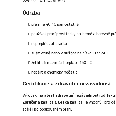
Výrobce: DADKA VRACOV
Údržba
praní na 40 °C samostatně
používat prací prostředky na jemné a barevné pr
nepřeplňovat pračku
sušit volně nebo v sušičce na nízkou teplotu
žehlit při maximální teplotě 150 °C
nebělit a chemicky nečistit
Certifikace a zdravotní nezávadnost
Výrobek má
atest zdravotní nezávadnosti
od Textil
Zaručená kvalita
a
Česká kvalita
. Je vhodný i pro
dě
stálé i po opakovaném praní.