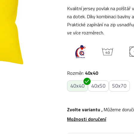
0,0
Kvalitní jersey povlak na polštář
z
na dotek. Díky kombinaci bavlny 
5
Praktické zapínání na zip usnadňu
hvězdiček.
ve více rozměrech.
Rozměr
:
40x40
40x40
40x50
50x70
Zvolte variantu
,
Můžeme doruči
Možnosti doručení