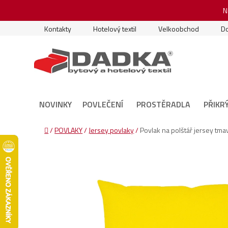
Přejít
N
na
obsah
Kontakty
Hotelový textil
Velkoobchod
Do
NOVINKY
POVLEČENÍ
PROSTĚRADLA
PŘIKR
Domů
/
POVLAKY
/
Jersey povlaky
/
Povlak na polštář jersey tmav