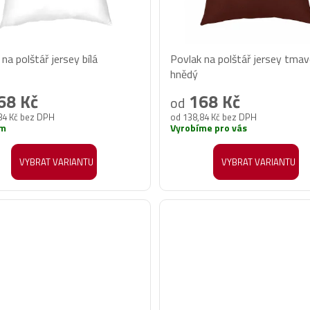
na polštář jersey bílá
Povlak na polštář jersey tma
hnědý
68 Kč
168 Kč
od
84 Kč bez DPH
od 138,84 Kč bez DPH
em
Vyrobíme pro vás
VYBRAT VARIANTU
VYBRAT VARIANTU