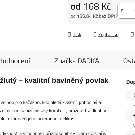
od
168 Kč
od
138,84 Kč
bez DPH
Měrná cena:
Tisk
Zeptat se
Hodnocení
Značka
DADKA
Ost
žlutý – kvalitní bavlněný povlak
Do
K
í volbou pro každého, kdo hledá kvalitní, pohodlný a
 % elastanu nabízí vysoký komfort, pružnost a dlouhou
B
álu a zároveň jeho příjemnou měkkost.
M
rodyšnost a schopnost přizpůsobit se tvaru polštáře.