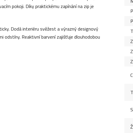
M
vacím pokoji. Díky praktickému zapínání na zip je
P
P
ticky. Dodá interiéru svěžest a výrazný designový
T
mi odstíny. Reaktivní barvení zajišťuje dlouhodobou
Z
Z
Z
C
T
S
Ž