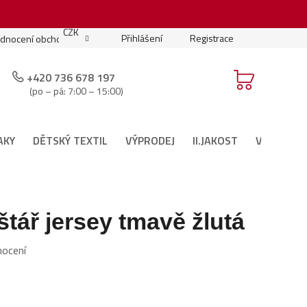
.
CZK
Přihlášení
Registrace
dnocení obchodu
Moje objednávka
Podmínky soutěže
+420 736 678 197
(po – pá: 7:00 – 15:00)
AKY
DĚTSKÝ TEXTIL
VÝPRODEJ
II.JAKOST
VÁNOČNÍ 
štář jersey tmavě žlutá
nocení