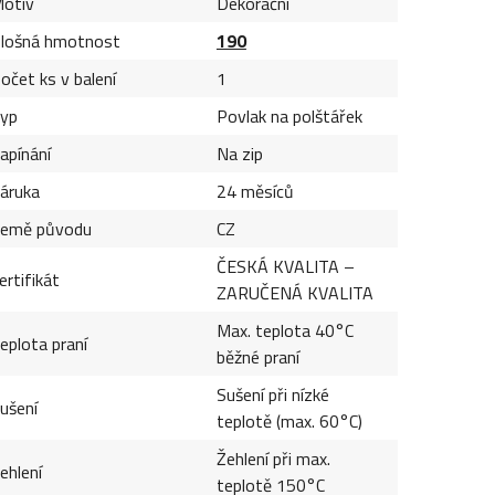
otiv
Dekorační
lošná hmotnost
190
očet ks v balení
1
yp
Povlak na polštářek
apínání
Na zip
áruka
24 měsíců
emě původu
CZ
ČESKÁ KVALITA –
ertifikát
ZARUČENÁ KVALITA
Max. teplota 40°C
eplota praní
běžné praní
Sušení při nízké
ušení
teplotě (max. 60°C)
Žehlení při max.
ehlení
teplotě 150°C