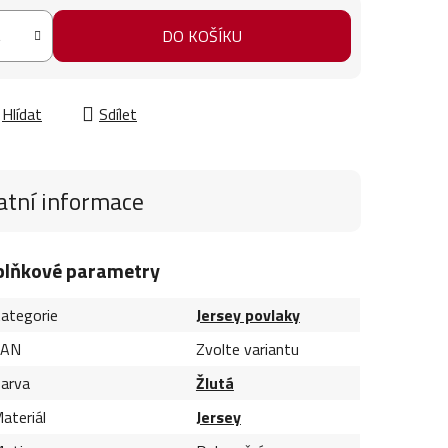
DO KOŠÍKU
Hlídat
Sdílet
atní informace
plňkové parametry
ategorie
Jersey povlaky
EAN
Zvolte variantu
arva
Žlutá
ateriál
Jersey