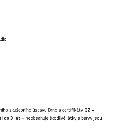
ádlo
ního zkušebního ústavu Brno a certifikáty
QZ –
ti do 3 let
– neobsahuje škodlivé látky a barvy jsou