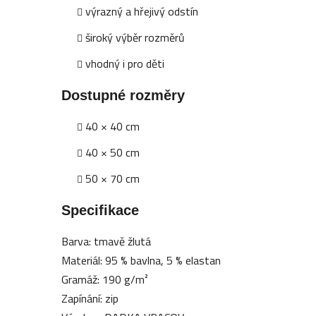
výrazný a hřejivý odstín
široký výběr rozměrů
vhodný i pro děti
Dostupné rozměry
40 × 40 cm
40 × 50 cm
50 × 70 cm
Specifikace
Barva: tmavě žlutá
Materiál: 95 % bavlna, 5 % elastan
Gramáž: 190 g/m²
Zapínání: zip