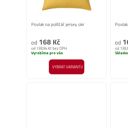
Povlak na polštář jersey okr
Povlak 
168 Kč
1
od
od
od 138,84 Kč bez DPH
od 138,
Vyrobíme pro vás
Sklad
VYBRAT VARIANTU