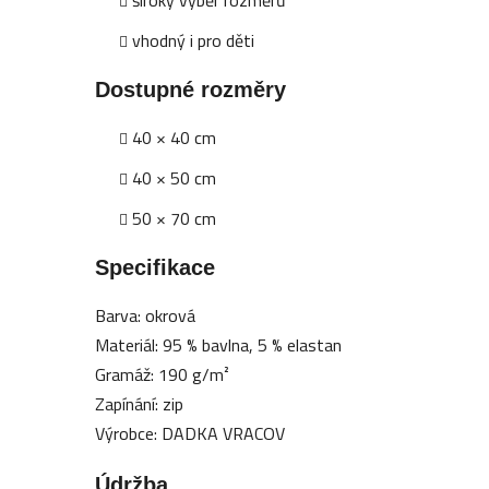
vhodný i pro děti
Dostupné rozměry
40 × 40 cm
40 × 50 cm
50 × 70 cm
Specifikace
Barva: okrová
Materiál: 95 % bavlna, 5 % elastan
Gramáž: 190 g/m²
Zapínání: zip
Výrobce: DADKA VRACOV
Údržba