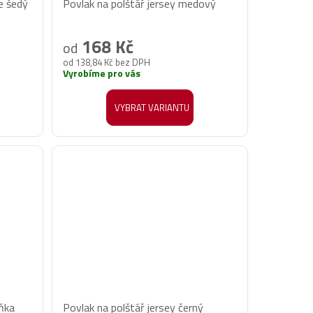
e šedý
Povlak na polštář jersey medový
168 Kč
od
od 138,84 Kč bez DPH
Vyrobíme pro vás
VYBRAT VARIANTU
uňka
Povlak na polštář jersey černý