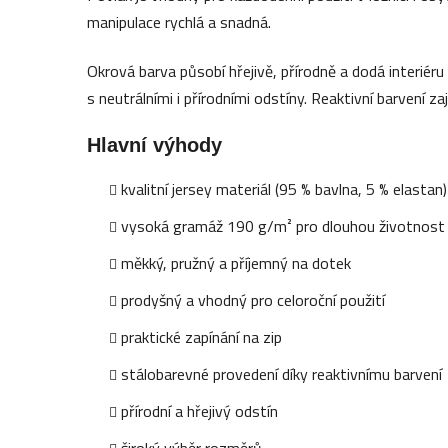
manipulace rychlá a snadná.
Okrová barva působí hřejivě, přírodně a dodá interié
s neutrálními i přírodními odstíny. Reaktivní barvení z
Hlavní výhody
kvalitní jersey materiál (95 % bavlna, 5 % elastan)
vysoká gramáž 190 g/m² pro dlouhou životnost
měkký, pružný a příjemný na dotek
prodyšný a vhodný pro celoroční použití
praktické zapínání na zip
stálobarevné provedení díky reaktivnímu barvení
přírodní a hřejivý odstín
široký výběr rozměrů