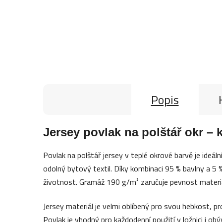
Popis
Jersey povlak na polštář okr – 
Povlak na polštář jersey v teplé okrové barvě je ideáln
odolný bytový textil. Díky kombinaci 95 % bavlny a 5
životnost. Gramáž 190 g/m² zaručuje pevnost materi
Jersey materiál je velmi oblíbený pro svou hebkost, p
Povlak je vhodný pro každodenní použití v ložnici i obý