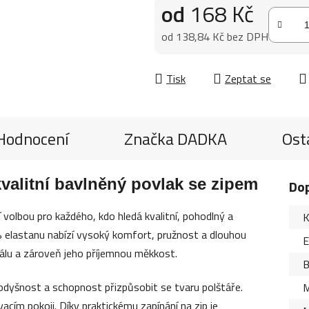
od
168 Kč
od
138,84 Kč
bez DPH
Měrná cena:
Tisk
Zeptat se
Hodnocení
Značka
DADKA
Ost
kvalitní bavlněný povlak se zipem
Do
í volbou pro každého, kdo hledá kvalitní, pohodlný a
K
 % elastanu nabízí vysoký komfort, pružnost a dlouhou
álu a zároveň jeho příjemnou měkkost.
B
rodyšnost a schopnost přizpůsobit se tvaru polštáře.
M
vacím pokoji. Díky praktickému zapínání na zip je