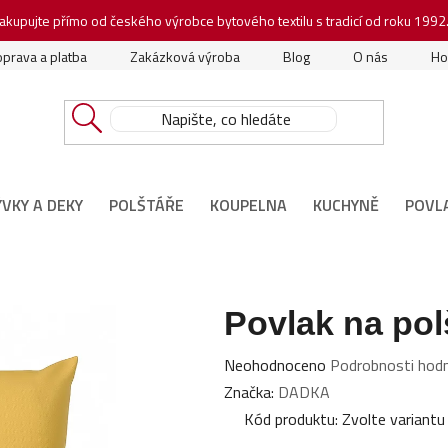
akupujte přímo od českého výrobce bytového textilu s tradicí od roku 1992
prava a platba
Zakázková výroba
Blog
O nás
Ho
ÝVKY A DEKY
POLŠTÁŘE
KOUPELNA
KUCHYNĚ
POVL
Povlak na pol
Průměrné
Neohodnoceno
Podrobnosti hod
hodnocení
Značka:
DADKA
produktu
Kód produktu:
Zvolte variantu
je