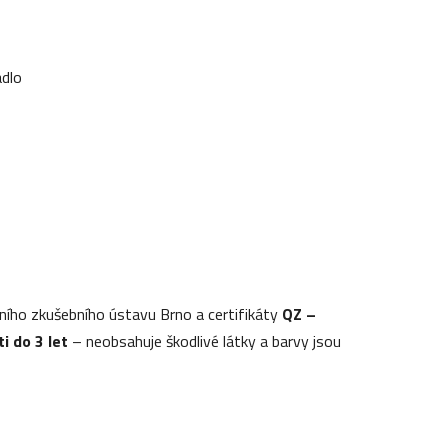
ádlo
ního zkušebního ústavu Brno a certifikáty
QZ –
ti do 3 let
– neobsahuje škodlivé látky a barvy jsou