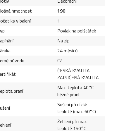
otiv
Dekorační
lošná hmotnost
190
očet ks v balení
1
yp
Povlak na polštářek
apínání
Na zip
áruka
24 měsíců
emě původu
CZ
ČESKÁ KVALITA –
ertifikát
ZARUČENÁ KVALITA
Max. teplota 40°C
eplota praní
běžné praní
Sušení při nízké
ušení
teplotě (max. 60°C)
Žehlení při max.
ehlení
teplotě 150°C