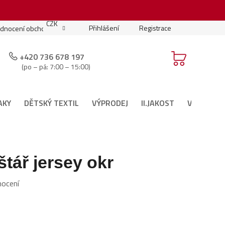
.
CZK
Přihlášení
Registrace
dnocení obchodu
Moje objednávka
Podmínky soutěže
+420 736 678 197
(po – pá: 7:00 – 15:00)
AKY
DĚTSKÝ TEXTIL
VÝPRODEJ
II.JAKOST
VÁNOČNÍ 
štář jersey okr
nocení