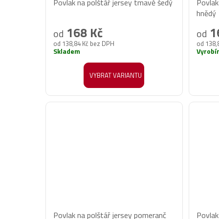
Povlak na polštář jersey tmavě šedý
Povlak
hnědý
168 Kč
1
od
od
od 138,84 Kč bez DPH
od 138,
Skladem
Vyrobí
VYBRAT VARIANTU
Povlak na polštář jersey pomeranč
Povlak