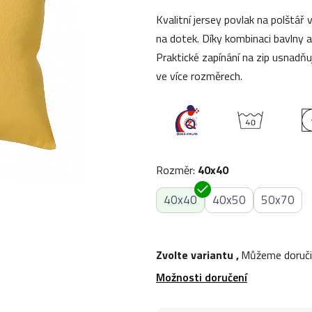
0,0
Kvalitní jersey povlak na polštář 
z
na dotek. Díky kombinaci bavlny 
5
Praktické zapínání na zip usnadňu
hvězdiček.
ve více rozměrech.
Rozměr
:
40x40
40x40
40x50
50x70
Zvolte variantu
,
Můžeme doruči
Možnosti doručení