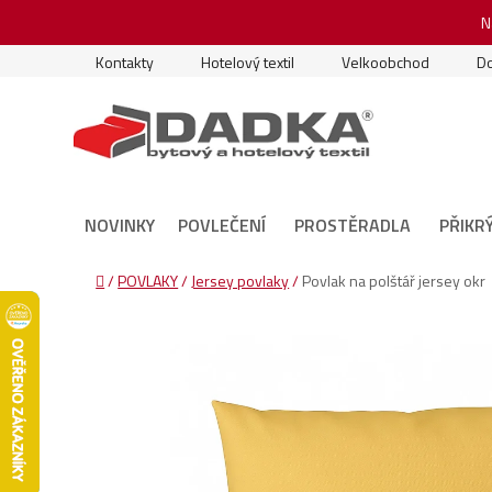
Přejít
N
na
obsah
Kontakty
Hotelový textil
Velkoobchod
Do
NOVINKY
POVLEČENÍ
PROSTĚRADLA
PŘIKR
Domů
/
POVLAKY
/
Jersey povlaky
/
Povlak na polštář jersey okr