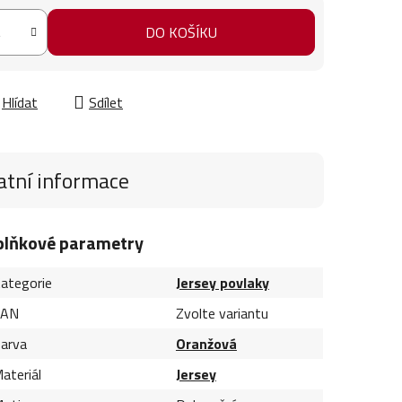
DO KOŠÍKU
Hlídat
Sdílet
atní informace
plňkové parametry
ategorie
Jersey povlaky
EAN
Zvolte variantu
arva
Oranžová
ateriál
Jersey