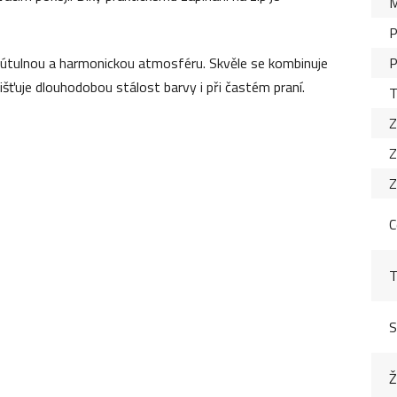
M
P
ru útulnou a harmonickou atmosféru. Skvěle se kombinuje
P
ajišťuje dlouhodobou stálost barvy i při častém praní.
T
Z
Z
Z
C
T
S
Ž