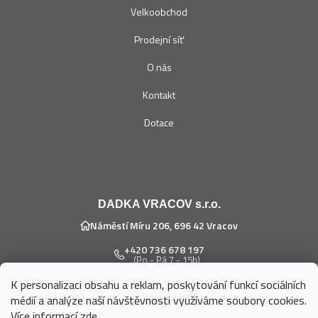
Velkoobchod
Prodejní síť
O nás
Kontakt
Dotace
DADKA VRACOV s.r.o.
Náměstí Míru 206, 696 42 Vracov
+420 736 678 197
(Po - Pá 7 - 15h)
K personalizaci obsahu a reklam, poskytování funkcí sociálních
eshop@dadka.cz
médií a analýze naší návštěvnosti využíváme soubory cookies.
Více informací
zde
.