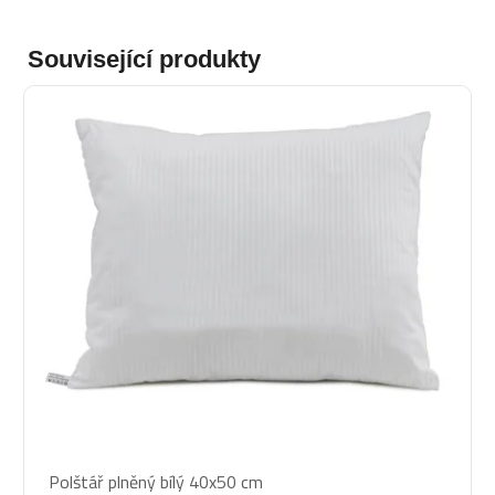
Související produkty
Průměrné
Polštář plněný bílý 40x50 cm
hodnocení