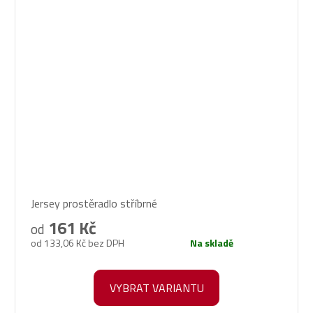
Průměrné
Jersey prostěradlo stříbrné
hodnocení
produktu
161 Kč
od
je
od 133,06 Kč bez DPH
Na skladě
5,0
z
5
VYBRAT VARIANTU
hvězdiček.