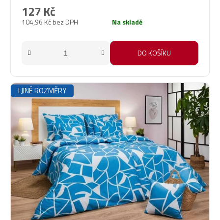
produktu
127 Kč
je
104,96 Kč bez DPH
Na skladě
5,0
z
5
DO KOŠÍKU
hvězdiček.
I JINÉ ROZMĚRY