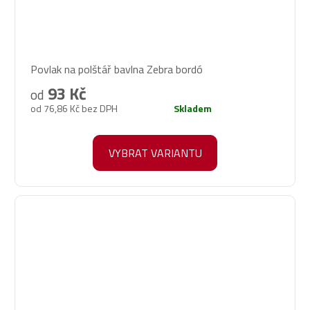
Průměrné
Povlak na polštář bavlna Zebra bordó
hodnocení
produktu
93 Kč
od
je
od 76,86 Kč bez DPH
Skladem
5,0
z
5
VYBRAT VARIANTU
hvězdiček.