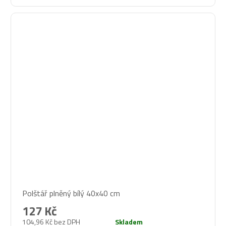
Průměrné
Polštář plněný bílý 40x40 cm
hodnocení
produktu
127 Kč
je
104,96 Kč bez DPH
Skladem