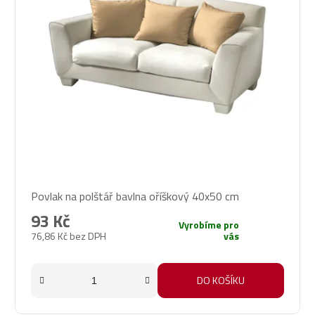
Průměrné
Povlak na polštář bavlna oříškový 40x50 cm
hodnocení
produktu
93 Kč
Vyrobíme pro
je
76,86 Kč bez DPH
vás
5,0
z
5
DO KOŠÍKU
hvězdiček.