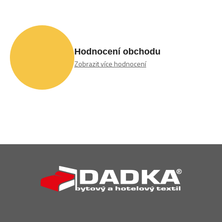
Hodnocení obchodu
Zobrazit více hodnocení
Z
á
p
a
t
í