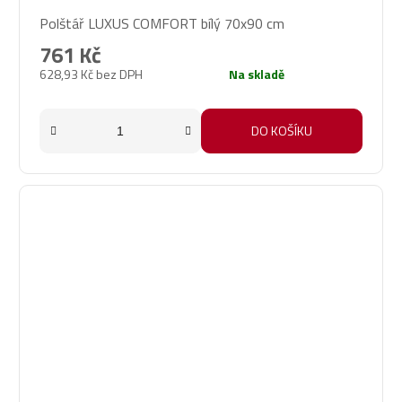
Průměrné
Polštář LUXUS COMFORT bílý 70x90 cm
hodnocení
produktu
761 Kč
je
628,93 Kč bez DPH
Na skladě
5,0
z
5
DO KOŠÍKU
hvězdiček.