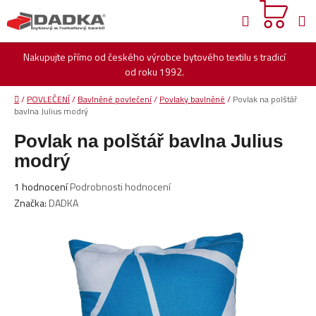
Přejít
Hledat
na
obsah
Nakupujte přímo od českého výrobce bytového textilu s tradicí
od roku 1992.
Domů
/
POVLEČENÍ
/
Bavlněné povlečení
/
Povlaky bavlněné
/
Povlak na polštář
bavlna Julius modrý
Povlak na polštář bavlna Julius
modrý
Průměrné
1 hodnocení
Podrobnosti hodnocení
hodnocení
Značka:
DADKA
produktu
je
5,0
z
5
hvězdiček.