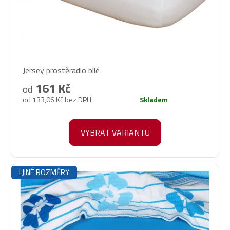
Průměrné
Jersey prostěradlo bílé
hodnocení
produktu
161 Kč
od
je
od 133,06 Kč bez DPH
Skladem
5,0
z
5
VYBRAT VARIANTU
hvězdiček.
I JINÉ ROZMĚRY