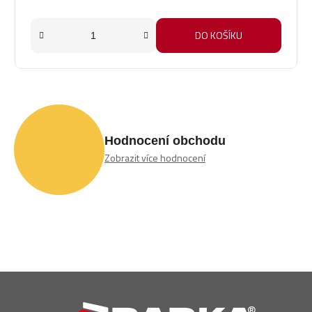
DO KOŠÍKU
Hodnocení obchodu
Zobrazit více hodnocení
Z
á