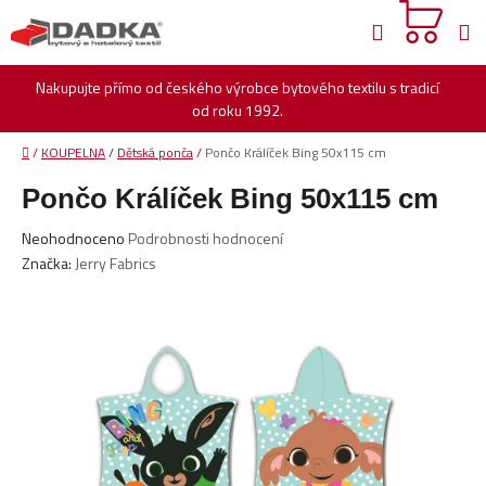
Přejít
Hledat
na
obsah
Nakupujte přímo od českého výrobce bytového textilu s tradicí
od roku 1992.
Domů
/
KOUPELNA
/
Dětská ponča
/
Pončo Králíček Bing 50x115 cm
Pončo Králíček Bing 50x115 cm
Průměrné
Neohodnoceno
Podrobnosti hodnocení
hodnocení
Značka:
Jerry Fabrics
produktu
je
0,0
z
5
hvězdiček.