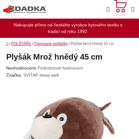
Přejít
Hledat
na
obsah
Nakupujte přímo od českého výrobce bytového textilu s
tradicí od roku 1992.
Domů
/
POLŠTÁŘE
/
Tvarované polštářky
/
Plyšák Mrož hnědý 45 cm
Plyšák Mrož hnědý 45 cm
Průměrné
Neohodnoceno
Podrobnosti hodnocení
hodnocení
Značka:
SVITAP sleep well
produktu
je
0,0
z
5
hvězdiček.