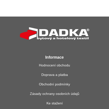
Z
á
p
a
t
í
Informace
Hodnocení obchodu
Doprava a platba
Obchodní podmínky
Zásady ochrany osobních údajů
Ke stažení