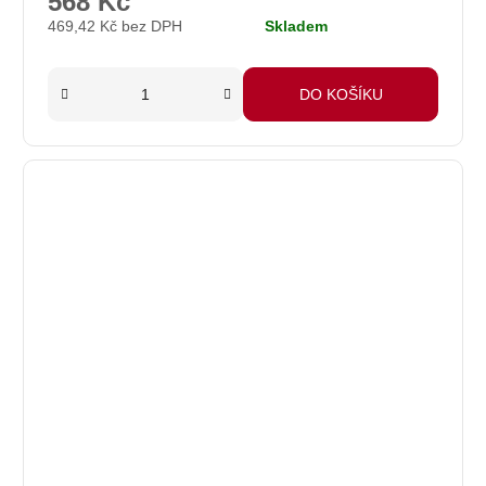
568 Kč
je
469,42 Kč bez DPH
Skladem
5,0
z
5
DO KOŠÍKU
hvězdiček.