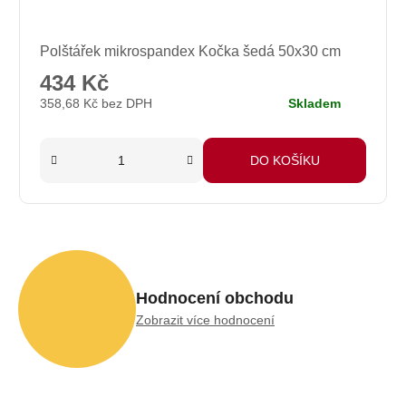
Průměrné
Polštářek mikrospandex Kočka šedá 50x30 cm
hodnocení
produktu
434 Kč
je
358,68 Kč bez DPH
Skladem
5,0
z
5
DO KOŠÍKU
hvězdiček.
Hodnocení obchodu
Zobrazit více hodnocení