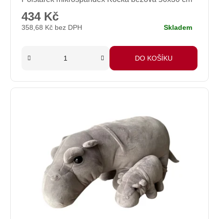
hodnocení
produktu
434 Kč
je
358,68 Kč bez DPH
Skladem
5,0
z
5
DO KOŠÍKU
hvězdiček.