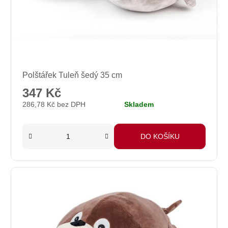
Průměrné
Polštářek Tuleň šedý 35 cm
hodnocení
produktu
347 Kč
je
286,78 Kč bez DPH
Skladem
5,0
z
5
DO KOŠÍKU
hvězdiček.