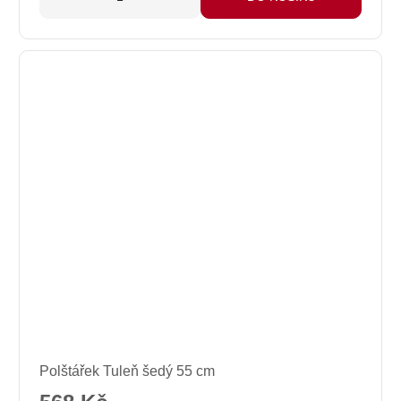
Průměrné
Polštářek Tuleň šedý 55 cm
hodnocení
produktu