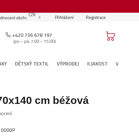
.
CZK
Přihlášení
Registrace
dnocení obchodu
Moje objednávka
Podmínky soutěže
+420 736 678 197
(po – pá: 7:00 – 15:00)
AKY
DĚTSKÝ TEXTIL
VÝPRODEJ
II.JAKOST
VÁNOČNÍ 
70x140 cm béžová
nocení
10000P