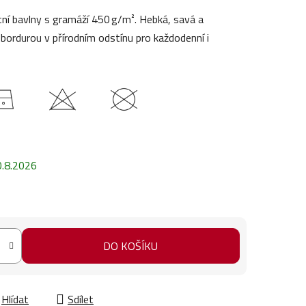
tní bavlny s gramáží 450 g/m². Hebká, savá a
ordurou v přírodním odstínu pro každodenní i
0.8.2026
DO KOŠÍKU
Hlídat
Sdílet