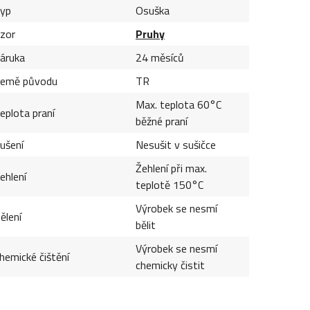
yp
Osuška
zor
Pruhy
áruka
24 měsíců
emě původu
TR
Max. teplota 60°C
eplota praní
běžné praní
ušení
Nesušit v sušičce
Žehlení při max.
ehlení
teplotě 150°C
Výrobek se nesmí
ělení
bělit
Výrobek se nesmí
hemické čištění
chemicky čistit