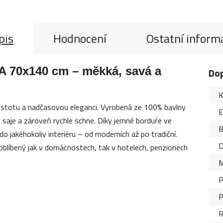
pis
Hodnocení
Ostatní inform
A 70x140 cm – měkká, savá a
Do
K
 čistotu a nadčasovou eleganci. Vyrobená ze 100% bavlny
saje a zároveň rychle schne. Díky jemné borduře ve
B
o jakéhokoliv interiéru – od moderních až po tradiční.
D
oblíbený jak v domácnostech, tak v hotelech, penzionech
M
P
P
R