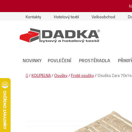
Přejít
N
na
obsah
Kontakty
Hotelový textil
Velkoobchod
Do
NOVINKY
POVLEČENÍ
PROSTĚRADLA
PŘIKR
Domů
/
KOUPELNA
/
Osušky
/
Froté osušky
/
Osuška Zara 70x14