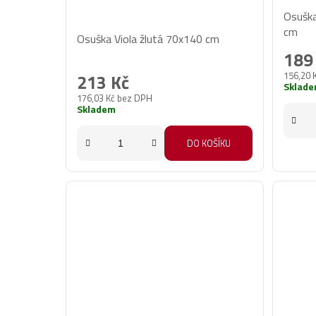
Osušk
Průměrné
cm
Osuška Viola žlutá 70x140 cm
hodnocení
189
produktu
156,20 
213 Kč
je
Sklad
176,03 Kč bez DPH
5,0
Skladem
z
5
DO KOŠÍKU
hvězdiček.