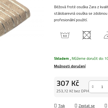
0,0
Béžová froté osuška Zara z kvali
z
stálobarevná osuška se zdobnou b
5
profesionální použití.
hvězdiček.
Skladem
,
Můžeme doručit do:
1
Možnosti doručení
307 Kč
253,72 Kč bez DPH
Měrná cena:
Tisk
Zeptat se