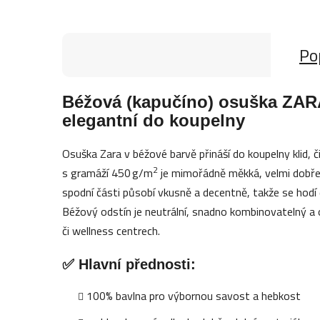
Po
Béžová (kapučíno) osuška ZAR
elegantní do koupelny
Osuška Zara v béžové barvě přináší do koupelny klid,
2
s gramáží 450 g/m
je mimořádně měkká, velmi dobře 
spodní části působí vkusně a decentně, takže se hodí d
Béžový odstín je neutrální, snadno kombinovatelný a 
či wellness centrech.
✅ Hlavní přednosti:
100% bavlna pro výbornou savost a hebkost