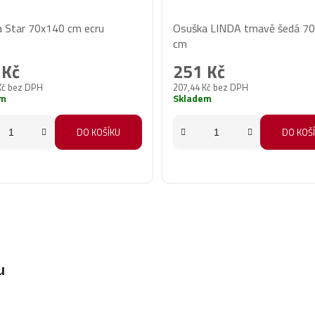
 Star 70x140 cm ecru
Osuška LINDA tmavě šedá 7
cm
 Kč
251 Kč
Kč bez DPH
207,44 Kč bez DPH
em
Skladem
DO KOŠÍKU
DO KOŠ
u