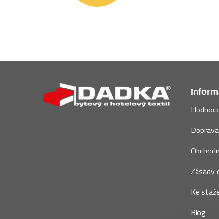
Z
á
Inform
p
Hodnoce
a
t
Doprava 
í
Obchodn
Zásady o
Ke staže
Blog