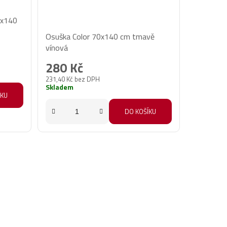
0x140
Průměrné
Osuška Color 70x140 cm tmavě
hodnocení
vínová
produktu
280 Kč
je
231,40 Kč bez DPH
5,0
Skladem
z
ÍKU
5
DO KOŠÍKU
hvězdiček.