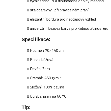
rychleschnoucí a dlouhodobě odolný materiál
stálobarevný i při pravidelném praní
elegantní bordura pro nadčasový vzhled
univerzální béžová barva pro klidnou atmosféru
Specifikace:
Rozměr: 70×140 cm
Barva: béžová
Dezén: Zara
2
Gramáž: 450 g/m
Složení: 100% bavlna
Údržba: praní na 60 °C
Tip: