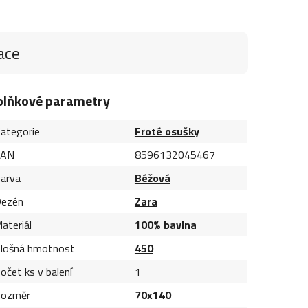
ace
plňkové parametry
ategorie
Froté osušky
EAN
8596132045467
arva
Béžová
ezén
Zara
ateriál
100% bavlna
lošná hmotnost
450
očet ks v balení
1
ozměr
70x140