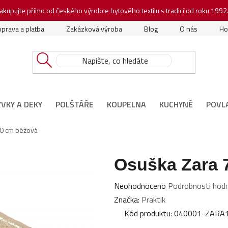
akupujte přímo od českého výrobce bytového textilu s tradicí od roku 1992
prava a platba
Zakázková výroba
Blog
O nás
Ho
ÝVKY A DEKY
POLŠTÁŘE
KOUPELNA
KUCHYNĚ
POVL
0 cm béžová
Osuška Zara 
Průměrné
Neohodnoceno
Podrobnosti hod
hodnocení
Značka:
Praktik
produktu
Kód produktu:
040001-ZARA
je