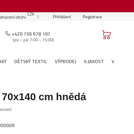
.
CZK
Přihlášení
Registrace
dnocení obchodu
Moje objednávka
Podmínky soutěže
+420 736 678 197
(po – pá: 7:00 – 15:00)
AKY
DĚTSKÝ TEXTIL
VÝPRODEJ
II.JAKOST
VÁNOČNÍ 
 70x140 cm hnědá
nocení
R0000R