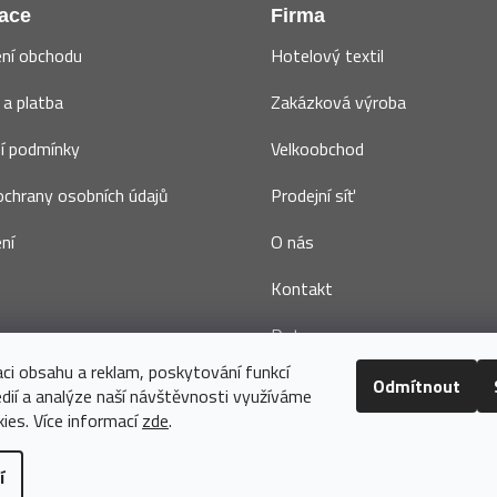
ace
Firma
ní obchodu
Hotelový textil
a platba
Zakázková výroba
í podmínky
Velkoobchod
chrany osobních údajů
Prodejní síť
ní
O nás
Kontakt
Dotace
aci obsahu a reklam, poskytování funkcí
Odmítnout
édií a analýze naší návštěvnosti využíváme
ies. Více informací
zde
.
í