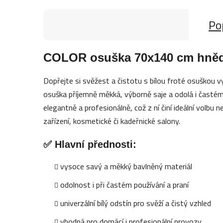
Po
COLOR osuška 70x140 cm hnědá 
Dopřejte si svěžest a čistotu s bílou froté osuškou 
osuška příjemně měkká, výborně saje a odolá i častém
elegantně a profesionálně, což z ní činí ideální volbu 
zařízení, kosmetické či kadeřnické salony.
✅ Hlavní přednosti:
vysoce savý a měkký bavlněný materiál
odolnost i při častém používání a praní
univerzální bílý odstín pro svěží a čistý vzhled
vhodná pro domácí i profesionální provozy