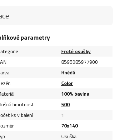
ace
plňkové parametry
ategorie
Froté osušky
EAN
8595085977900
arva
Hnědá
ezén
Color
ateriál
100% bavlna
lošná hmotnost
500
očet ks v balení
1
ozměr
70x140
yp
Osuška