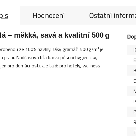
pis
Hodnocení
Ostatní inform
– měkká, savá a kvalitní 500 g
Do
vyrobenou ze 100% bavlny. Díky gramáži 500 g/m² je
K
u praní. Nadčasová bílá barva působí hygienicky,
nejen pro domácnosti, ale také pro hotely, wellness
B
D
M
P
P
R
T