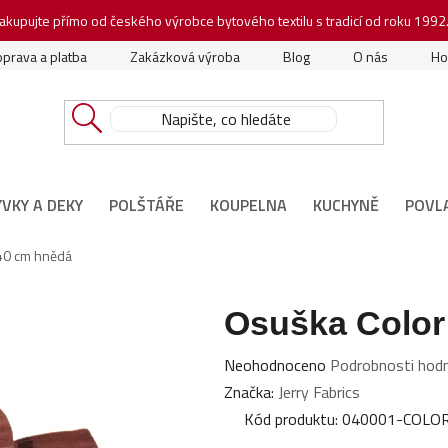
akupujte přímo od českého výrobce bytového textilu s tradicí od roku 1992
prava a platba
Zakázková výroba
Blog
O nás
Ho
ÝVKY A DEKY
POLŠTÁŘE
KOUPELNA
KUCHYNĚ
POVL
40 cm hnědá
Osuška Color
Průměrné
Neohodnoceno
Podrobnosti hod
hodnocení
Značka:
Jerry Fabrics
produktu
Kód produktu:
040001-COLO
je