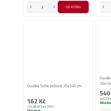
DO KOŠÍKU
Osuška
Průměrné
70x14
Osuška Sofie béžová 70x140 cm
hodnocení
540
produktu
446,28 
162 Kč
je
Sklad
133,88 Kč bez DPH
5,0
Skladem