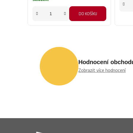
z
5
DO KOŠÍKU
hvězdiček.
Hodnocení obchod
Zobrazit více hodnocení
Z