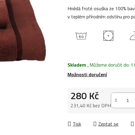
0,0
Hnědá froté osuška ze 100% bavl
z
v teplém přírodním odstínu pro p
5
hvězdiček.
Skladem
,
Můžeme doručit do:
1
Možnosti doručení
280 Kč
231,40 Kč bez DPH
Měrná cena:
Tisk
Zeptat se