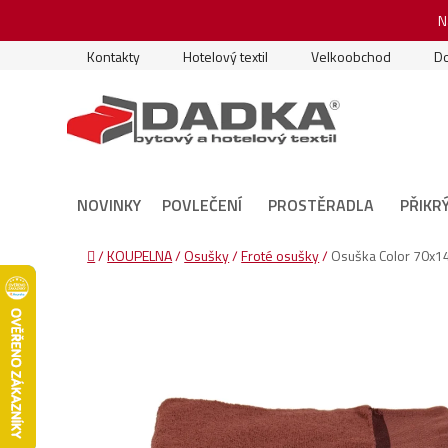
Přejít
N
na
obsah
Kontakty
Hotelový textil
Velkoobchod
Do
NOVINKY
POVLEČENÍ
PROSTĚRADLA
PŘIKR
Domů
/
KOUPELNA
/
Osušky
/
Froté osušky
/
Osuška Color 70x1