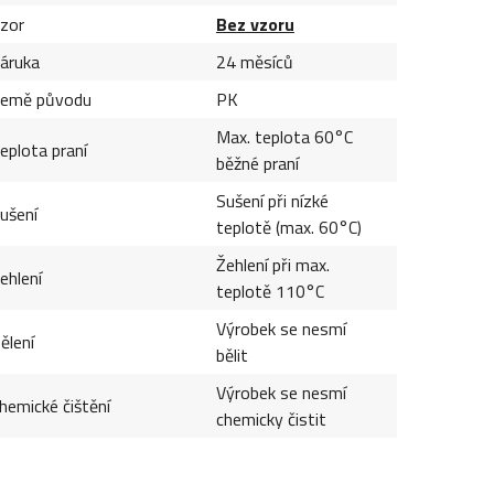
zor
Bez vzoru
áruka
24 měsíců
emě původu
PK
Max. teplota 60°C
eplota praní
běžné praní
Sušení při nízké
ušení
teplotě (max. 60°C)
Žehlení při max.
ehlení
teplotě 110°C
Výrobek se nesmí
ělení
bělit
Výrobek se nesmí
hemické čištění
chemicky čistit