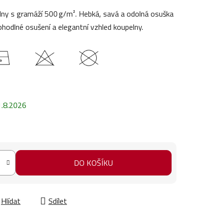
ny s gramáží 500 g/m². Hebká, savá a odolná osuška
ohodlné osušení a elegantní vzhled koupelny.
1.8.2026
DO KOŠÍKU
Hlídat
Sdílet