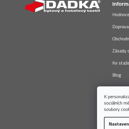
á
Inform
p
Hodnoce
a
t
Doprava 
í
Obchodn
Zásady o
Ke staže
Blog
K personaliz
sociálních m
soubory cook
Nastaven