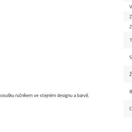
V
Z
Z
T
S
Ž
B
 osušku ručníkem ve stejném designu a barvě.
C