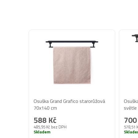
Osuška Grand Grafico starorůžová
Osuška
70x140 cm
světle
588 Kč
700
485,95 Kč bez DPH
578,51 
Skladem
Sklad