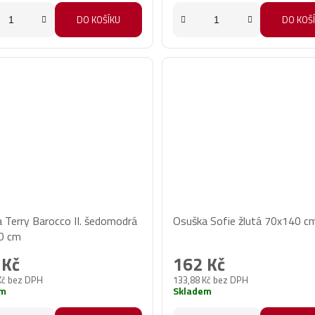
DO KOŠÍKU
DO KOŠ
 Terry Barocco II. šedomodrá
Osuška Sofie žlutá 70x140 c
0 cm
 Kč
162 Kč
Kč bez DPH
133,88 Kč bez DPH
em
Skladem