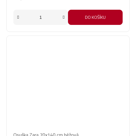
DO KOŠÍKU
Osuška Zara 70x140 cm béžová