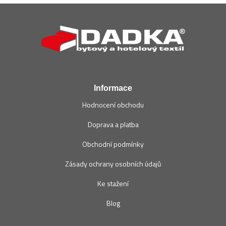
Z
á
p
a
t
í
Informace
Hodnocení obchodu
Doprava a platba
Obchodní podmínky
Zásady ochrany osobních údajů
Ke stažení
Blog