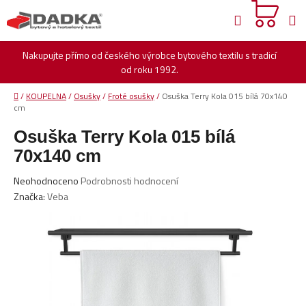
Přejít
Hledat
na
obsah
Nakupujte přímo od českého výrobce bytového textilu s tradicí
od roku 1992.
Domů
/
KOUPELNA
/
Osušky
/
Froté osušky
/
Osuška Terry Kola 015 bílá 70x140
cm
Osuška Terry Kola 015 bílá
70x140 cm
Průměrné
Neohodnoceno
Podrobnosti hodnocení
hodnocení
Značka:
Veba
produktu
je
0,0
z
5
hvězdiček.