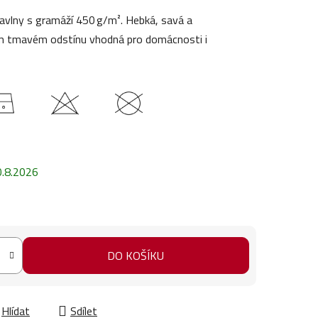
avlny s gramáží 450 g/m². Hebká, savá a
ím tmavém odstínu vhodná pro domácnosti i
0.8.2026
DO KOŠÍKU
Hlídat
Sdílet