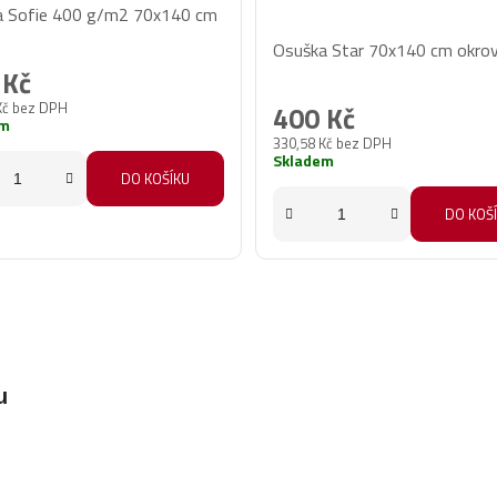
a Sofie 400 g/m2 70x140 cm
Průměrné
Osuška Star 70x140 cm okro
hodnocení
 Kč
produktu
Kč bez DPH
400 Kč
je
em
330,58 Kč bez DPH
5,0
Skladem
z
DO KOŠÍKU
5
DO KOŠ
hvězdiček.
u