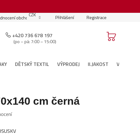
.
CZK
Přihlášení
Registrace
dnocení obchodu
Moje objednávka
Podmínky soutěže
+420 736 678 197
(po – pá: 7:00 – 15:00)
AKY
DĚTSKÝ TEXTIL
VÝPRODEJ
II.JAKOST
VÁNOČNÍ 
70x140 cm černá
nocení
OSUSKV