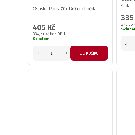
Průměrné
šedá
Osuška Paris 70x140 cm hnědá
hodnocení
335
produktu
276,86 
405 Kč
je
Sklad
334,71 Kč bez DPH
5,0
Skladem
z
5
DO KOŠÍKU
hvězdiček.