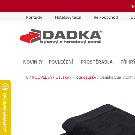
Přejít
N
na
obsah
Kontakty
Hotelový textil
Velkoobchod
Do
NOVINKY
POVLEČENÍ
PROSTĚRADLA
PŘIKR
Domů
/
KOUPELNA
/
Osušky
/
Froté osušky
/
Osuška Star 70x14