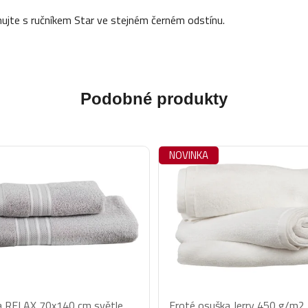
nujte s ručníkem Star ve stejném černém odstínu.
Podobné produkty
NOVINKA
a RELAX 70x140 cm světle
Froté osuška Jerry 450 g/m2