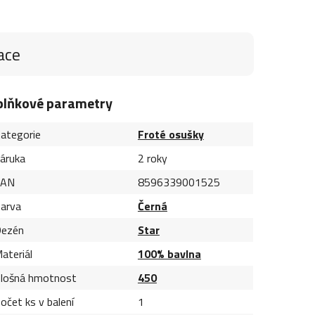
ace
plňkové parametry
ategorie
Froté osušky
áruka
2 roky
EAN
8596339001525
arva
Černá
ezén
Star
ateriál
100% bavlna
lošná hmotnost
450
očet ks v balení
1