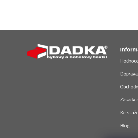
Z
á
Inform
p
Hodnoce
a
t
Doprava 
í
Obchodn
Zásady o
Ke staže
Blog