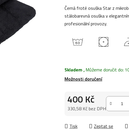
0,0
Černá froté osuška Star z mikrob
z
stálobarevná osuška v elegantn
5
profesionální provozy.
hvězdiček.
Skladem
,
Můžeme doručit do:
1
Možnosti doručení
400 Kč
330,58 Kč bez DPH
Měrná cena:
Tisk
Zeptat se