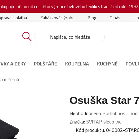
akupujte přímo od českého výrobce bytového textilu s tradicí od roku 1992
prava a platba
Zakázková výroba
Blog
O nás
Ho
ÝVKY A DEKY
POLŠTÁŘE
KOUPELNA
KUCHYNĚ
POVL
0 cm černá
Osuška Star 
Průměrné
Neohodnoceno
Podrobnosti hod
hodnocení
Značka:
SVITAP sleep well
produktu
Kód produktu:
040002-STAR
je