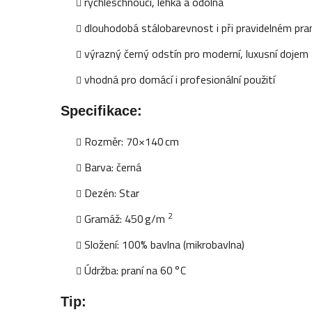
rychleschnoucí, lehká a odolná
dlouhodobá stálobarevnost i při pravidelném pra
výrazný černý odstín pro moderní, luxusní dojem
vhodná pro domácí i profesionální použití
Specifikace:
Rozměr: 70×140 cm
Barva: černá
Dezén: Star
2
Gramáž: 450 g/m
Složení: 100% bavlna (mikrobavlna)
Údržba: praní na 60 °C
Tip: