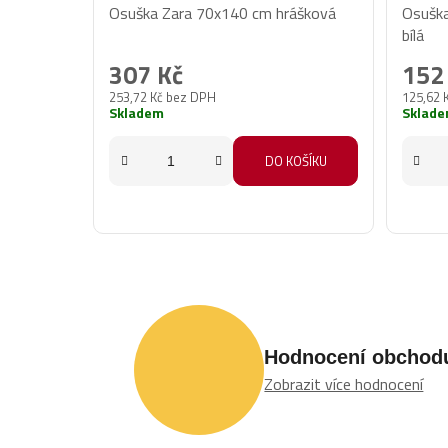
Osuška Zara 70x140 cm hrášková
Osušk
bílá
307 Kč
152
253,72 Kč bez DPH
125,62 
Skladem
Sklad
DO KOŠÍKU
Hodnocení obchod
Zobrazit více hodnocení