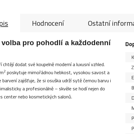
pis
Hodnocení
Ostatní inform
 volba pro pohodlí a každodenní
Do
K
ří chtějí dodat své koupelně moderní a luxusní vzhled.
Z
2
/m
poskytuje mimořádnou hebkost, vysokou savost a
barvení zajišťuje, že si osuška udrží sytě černou barvu i
B
malisticky a profesionálně – skvěle se hodí nejen do
ss center nebo kosmetických salonů.
D
M
P
P