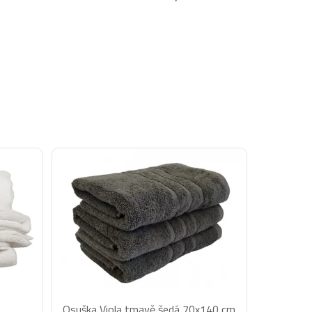
Osuška Viola tmavě šedá 70x140 cm