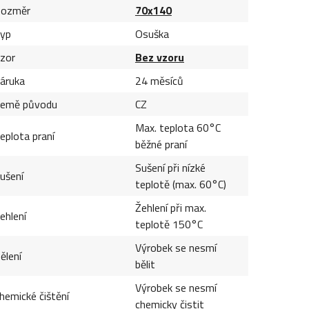
ozměr
70x140
yp
Osuška
zor
Bez vzoru
áruka
24 měsíců
emě původu
CZ
Max. teplota 60°C
eplota praní
běžné praní
Sušení při nízké
ušení
teplotě (max. 60°C)
Žehlení při max.
ehlení
teplotě 150°C
Výrobek se nesmí
ělení
bělit
Výrobek se nesmí
hemické čištění
chemicky čistit