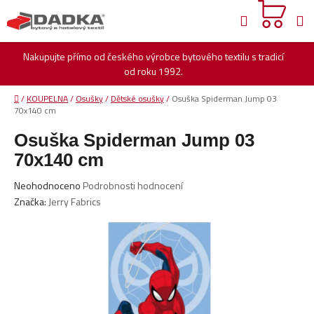
Přejít
Hledat
na
obsah
Nakupujte přímo od českého výrobce bytového textilu s tradicí
od roku 1992.
Domů
/
KOUPELNA
/
Osušky
/
Dětské osušky
/
Osuška Spiderman Jump 03
70x140 cm
Osuška Spiderman Jump 03
70x140 cm
Průměrné
Neohodnoceno
Podrobnosti hodnocení
hodnocení
Značka:
Jerry Fabrics
produktu
je
0,0
z
5
hvězdiček.