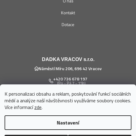
O nás
Kontakt
Dotace
DADKA VRACOV s.r.o.
Náměstí Míru 206, 696 42 Vracov
+420 736 678 197
(Po - Pá 7 - 15h)
K personalizaci obsahu a reklam, poskytování funkcí sociálních
eshop@dadka.cz
médií a analýze naší návštěvnosti využíváme soubory cookies.
Více informací
zde
.
Nastavení