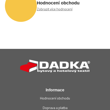
Hodnocení obchodu
Zobrazit více hodnocení
Z
á
p
a
t
í
Informace
Hodnocení obchodu
Doprava a platba