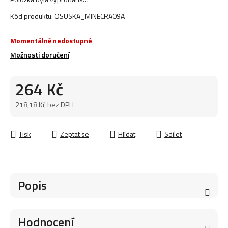
Kód produktu:
OSUSKA_MINECRA09A
Momentálně nedostupné
Možnosti doručení
264 Kč
218,18 Kč bez DPH
Měrná cena:
Tisk
Zeptat se
Hlídat
Sdílet
Popis
Hodnocení