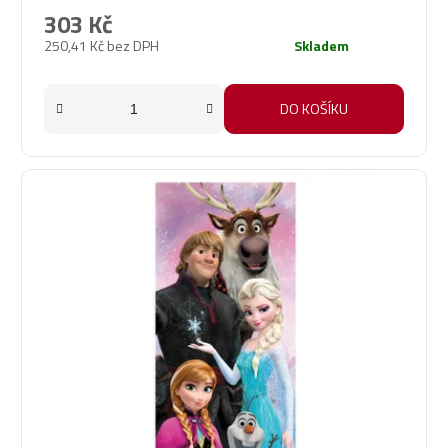
produktu
303 Kč
je
250,41 Kč bez DPH
Skladem
3,0
z
5
DO KOŠÍKU
hvězdiček.