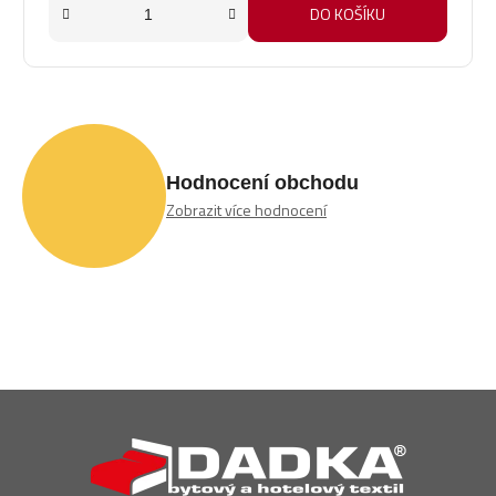
DO KOŠÍKU
Hodnocení obchodu
Zobrazit více hodnocení
Z
á
p
a