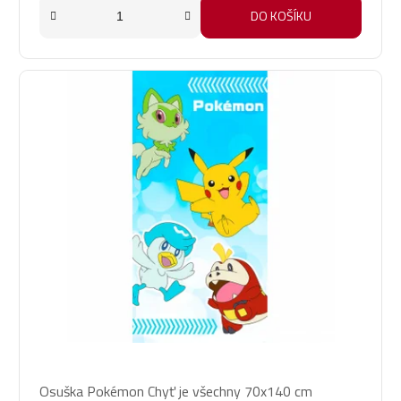
DO KOŠÍKU
Průměrné
Osuška Pokémon Chyť je všechny 70x140 cm
hodnocení