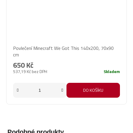
Průměrné
Povlečení Minecraft We Got This 140x200, 70x90
hodnocení
cm
produktu
je
650 Kč
5,0
537,19 Kč bez DPH
Skladem
z
5
hvězdiček.
DO KOŠÍKU
Podobné produkty