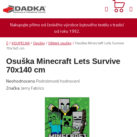
Přejít
Hledat
na
obsah
Nakupujte přímo od českého výrobce bytového textilu s tradicí
od roku 1992.
Domů
/
KOUPELNA
/
Osušky
/
Dětské osušky
/
Osuška Minecraft Lets Survive
70x140 cm
Osuška Minecraft Lets Survive
70x140 cm
Průměrné
Neohodnoceno
Podrobnosti hodnocení
hodnocení
Značka:
Jerry Fabrics
produktu
je
0,0
z
5
hvězdiček.