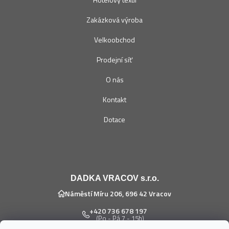
Zakázková výroba
Velkoobchod
Prodejní síť
O nás
Kontakt
Dotace
DADKA VRACOV s.r.o.
Náměstí Míru 206, 696 42 Vracov
+420 736 678 197
(Po - Pá 7 - 15h)